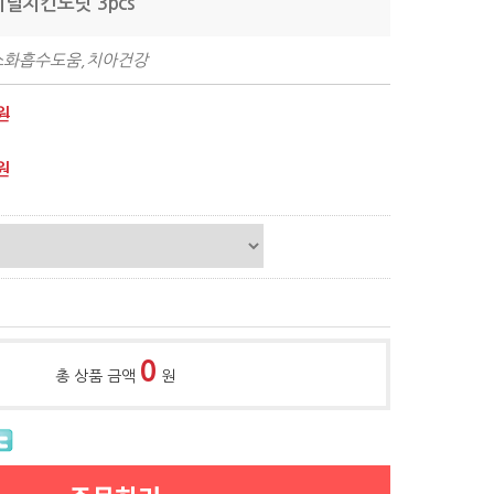
지널치킨도넛 3pcs
소화흡수도움,치아건강
원
원
0
총 상품 금액
원