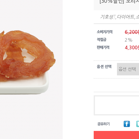
[30%할인] 오리
기호성↑,다이어트,
6,200
소비자가격
2%
적립금
4,300
판매가격
옵션 선택