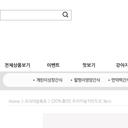
전체상품보기
이벤트
맛보기
강아
>
> [30%할인] 오리지널치킨도넛 3pcs
Home
프리미엄육포