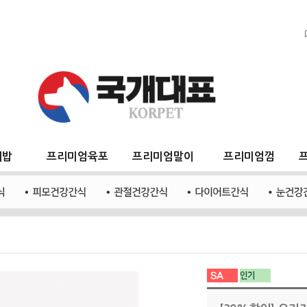
지밥
프리미엄육포
프리미엄말이
프리미엄껌