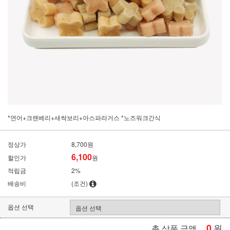
*연어+크랜베리+새싹보리+아스파라거스 *노즈워크간식
정상가
8,700원
6,100
할인가
원
적립금
2%
배송비
(조건)
옵션 선택
0
원
총 상품 금액