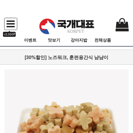
+2,000P
이벤트
맛보기
강아지밥
전체상품
[30%할인] 노즈워크, 훈련용간식 냠냠이