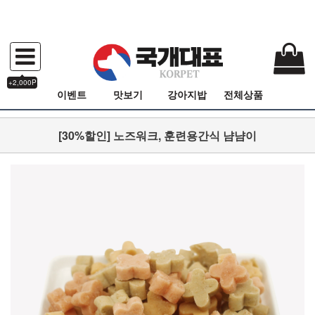
+2,000P
이벤트
맛보기
강아지밥
전체상품
[30%할인] 노즈워크, 훈련용간식 냠냠이