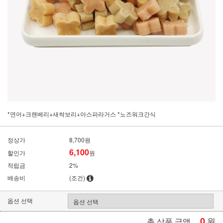
*연어+크랜베리+새싹보리+아스파라거스 *노즈워크간식
정상가
8,700원
6,100
할인가
원
적립금
2%
배송비
(조건)
옵션 선택
0
원
총 상품 금액