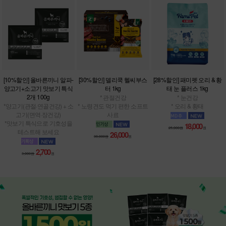
[10%할인] 올바른끼니 알파-
[30%할인] 델리쿡 헬씨부스
[28%할인] 패미펫 오리 & 황
양고기+소고기 맛보기 특식
터 1kg
태 눈 플러스 1kg
2개 100g
* 관절건강
* 눈건강
*양고기(관절·연골건강) + 소
* 노령견도 먹기 편한 소프트
* 오리 & 황태
고기(면역·장건강)
사료
*맛보기 특식으로 기호성을
18,000
25,000원
원
테스트해 보세요
26,000
38,000원
원
2,700
3,000원
원