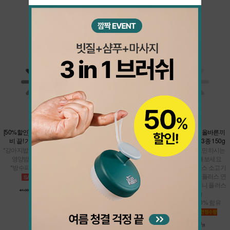
댕댕이들을 위한 매달 새로운 이벤트
더보기
★샘플900핫딜★올바른끼
[50%할인] 간단하게 여행 준
[37%할인] 쿨썸머 밸런스 팩
니 플러스 맛보기 3종 150g
비 끝! 가볍'개' 바캉스팩
*올바른끼니 본품 택1 + 남극
* 강아지밥으로 고민하시는
*강아지밥 맛보기 7종 + 맘맘
크릴 오메가 바
분들은 테스트 해보세요
영양밤 (택1) + 냠냠이
*여름철 건강관리
* 올바른끼니 플러스 소고기
*방수파우치 추가 증정
*면역관리
50g + 올바른끼니 플러스 연
어 50g + 올바른끼니 플러스
20,600
36,200
오리 50g
41,300원
원
57,500원
원
* 신선한 생육 60% 함유
900
4,800원
원