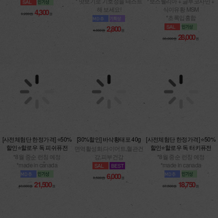
6,200원
원
해 보세요!
*초록입홍합
2,800
28,000
4,000원
원
38,000원
원
[사전체험단 한정가격] ⭐50%
[30%할인] 바삭황태포 40g
[사전체험단 한정가격] ⭐50%
할인⭐할로우 독 피쉬퓨전
할인⭐할로우 독 터키퓨전
면역활성화,다이어트,혈관건
*8월 중순 런칭 예정
강,피부건강
*8월 중순 런칭 예정
*made in canada
*made in canada
6,000
8,500원
원
21,500
18,750
43,000원
원
37,500원
원