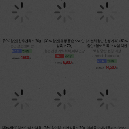
[30%할인] 한우간육포 70g
[30% 할인] 유황 품은 오리안
[사전체험단 한정가격] ⭐50%
심육포 70g
할인⭐할로우 독 프라임 치킨
눈건강,빈혈예방
혈관건강,기력회복,피부건강
*8월 중순 런칭 예정
*made in canada
4,600
6,500원
원
6,900
9,800원
원
14,500
29,000원
원
[30%할인] 치킨안심 산책용
[35%할인] 치킨안심육포 70g
델리쿡 오메가플러스 맛보기
70g
100g
다이어트,인기만점