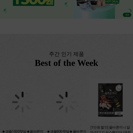
주간 인기 제품
Best of the Week
★샘플1500핫딜★올바른끼
[1만원 할인] 올바른끼니 알
★샘플900핫딜★올바른끼
니 맛보기 5종 250g
파-양고기 보스웰리아 (관절
니 플러스 맛보기 3종 150g