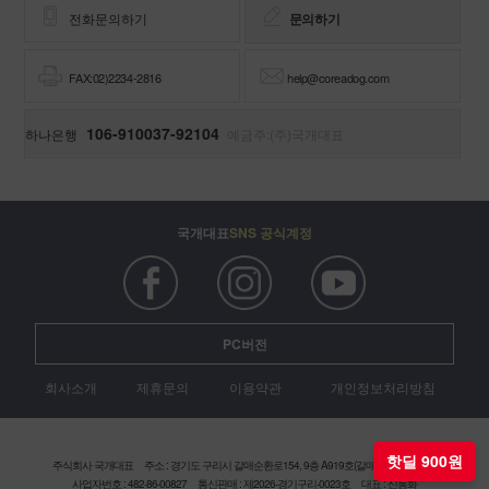
FAX:02)2234-2816
help@coreadog.com
106-910037-92104
하나은행
예금주:(주)국개대표
국개대표
SNS 공식계정
PC버전
회사소개
제휴문의
이용약관
개인정보처리방침
주식회사 국개대표
주소 : 경기도 구리시 갈매순환로154, 9층 A919호(갈매현대테라타워)
사업자번호 : 482-86-00827
통신판매 : 제2026-경기구리-0023호
대표 : 신동화
전화 : 1661-9562
팩스 : 02-2234-2816
개인정보보호책임자 : 정원석
핫딜 900원
Copyright (c) 2016 coreadog. All rights reserved.