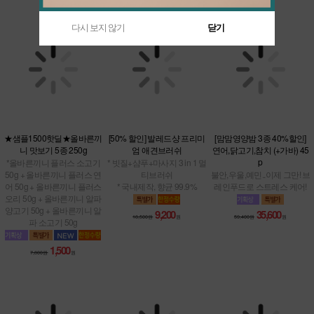
다시 보지 않기
닫기
★샘플1500핫딜★올바른끼
[50% 할인] 발레드샹 프리미
[맘맘영양밤 3종 40%할인]
니 맛보기 5종 250g
엄 애견브러쉬
연어,닭고기,참치 (+가바) 45
*올바른끼니 플러스 소고기
p
* 빗질+샴푸+마사지 3 in 1 멀
50g + 올바른끼니 플러스 연
티브러쉬
불안,우울,예민..이제 그만! 브
어 50g + 올바른끼니 플러스
* 국내제작, 향균 99.9%
레인푸드로 스트레스 케어!
오리 50g + 올바른끼니 알파
양고기 50g + 올바른끼니 알
파 소고기 50g
9,200
35,600
18,500원
원
59,400원
원
1,500
7,800원
원