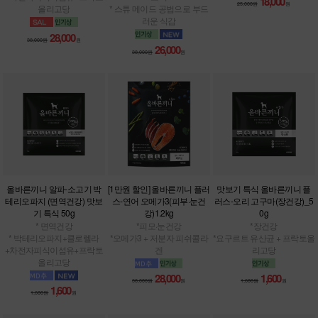
18,000
25,000원
원
올리고당
* 스튜 메이드 공법으로 부드
러운 식감
28,000
38,000원
원
26,000
38,000원
원
올바른끼니 알파-소고기 박
[1만원 할인] 올바른끼니 플러
맛보기 특식 올바른끼니 플
테리오파지 (면역건강) 맛보
스-연어 오메가3(피부·눈건
러스-오리 고구마(장건강)_5
기 특식 50g
강)1.2kg
0g
* 면역건강
*피모·눈건강
*장건강
* 박테리오파지+클로렐라
*오메가3 + 저분자 피쉬콜라
*요구르트 유산균 + 프락토올
+차전자피식이섬유+프락토
겐
리고당
올리고당
28,000
1,600
38,000원
원
1,600원
원
1,600
1,600원
원