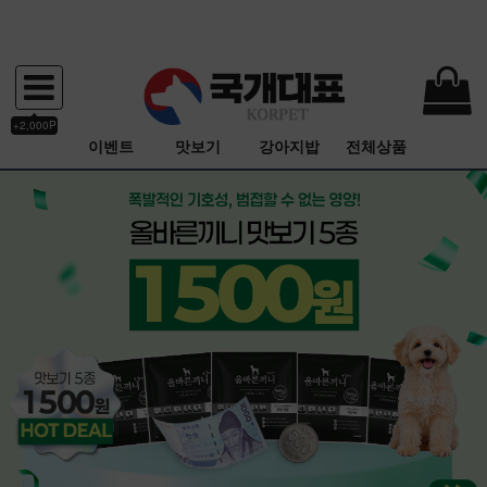
+2,000P
이벤트
맛보기
강아지밥
전체상품