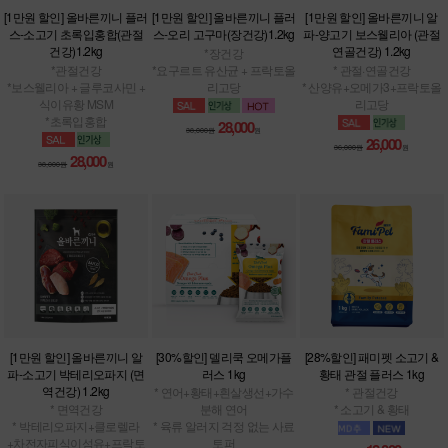
[1만원 할인] 올바른끼니 플러
[1만원 할인] 올바른끼니 플러
[1만원 할인] 올바른끼니 알
스-소고기 초록입홍합(관절
스-오리 고구마(장건강)1.2kg
파-양고기 보스웰리아 (관절
건강)1.2kg
연골건강) 1.2kg
*장건강
*관절건강
*요구르트 유산균 + 프락토올
* 관절·연골건강
*보스웰리아 + 글루코사민 +
리고당
* 산양유+오메가3+프락토올
식이유황 MSM
리고당
*초록입홍합
28,000
38,000원
원
26,000
36,000원
원
28,000
38,000원
원
[1만원 할인] 올바른끼니 알
[30%할인] 델리쿡 오메가플
[28%할인] 패미펫 소고기 &
파-소고기 박테리오파지 (면
러스 1kg
황태 관절 플러스 1kg
역건강) 1.2kg
* 연어+황태+흰살생선+가수
* 관절건강
* 면역건강
분해 연어
* 소고기 & 황태
* 박테리오파지+클로렐라
* 육류 알러지 걱정 없는 사료
+차전자피식이섬유+프락토
토퍼