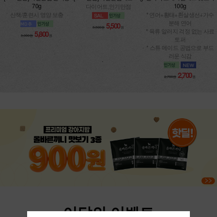
산책/훈련시 영양 보충
* 연어+황태+흰살생선+가수
분해 연어
5,500
8,500원
원
* 육류 알러지 걱정 없는 사료
5,800
8,300원
원
토퍼
* 스튜 메이드 공법으로 부드
러운 식감
2,700
2,700원
원
이달의 이벤트