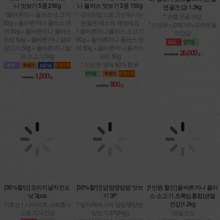
연골건강) 1.2kg
*올바른끼니 플러스 소고기
* 강아지밥으로 고민하시는
50g + 올바른끼니 플러스 연
* 관절·연골건강
분들은 테스트 해보세요
어 50g + 올바른끼니 플러스
* 산양유+오메가3+프락토올
* 올바른끼니 플러스 소고기
오리 50g + 올바른끼니 알파
리고당
50g + 올바른끼니 플러스 연
양고기 50g + 올바른끼니 알
어 50g + 올바른끼니 플러스
파 소고기 50g
오리 50g
26,000
36,000원
원
* 신선한 생육 60% 함유
1,500
7,800원
원
900
4,800원
원
[30%할인] 오리지널치킨도
[1만원 할인] 올바른끼니 플러
[30%할인] 맘맘영양밤 맛보
넛 3pcs
스-소고기 초록입홍합(관절
기 3P
건강)1.2kg
기호성↑,다이어트,소화흡수
* 멀티케어스틱 맘맘영양밤
도움,치아건강
*관절건강
맛보기 3P(24g)
*보스웰리아 + 글루코사민 +
* 맛보기로 기호성을 테스트
식이유황 MSM
4,300