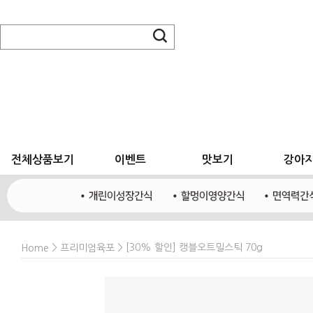
전체상품보기
이벤트
맛보기
강아
>
> [30% 할인] 캥블오트밀스틱 70g
Home
프리미엄육포