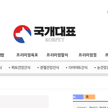
지밥
프리미엄육포
프리미엄말이
프리미엄껌