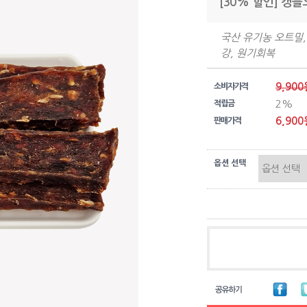
[30% 할인] 캥
국산 유기농 오트밀,
강, 원기회복
9,900
소비자가격
2%
적립금
6,900
판매가격
옵션 선택