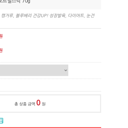
블오트밀스틱 70g
 캥거루, 블루베리 건강UP! 성장발육, 다이어트, 눈건
원
원
0
총 상품 금액
원