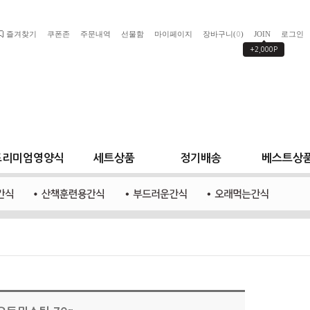
즐겨찾기
쿠폰존
주문내역
선물함
마이페이지
장바구니(
)
JOIN
로그인
0
+2,000P
프리미엄영양식
세트상품
정기배송
베스트상