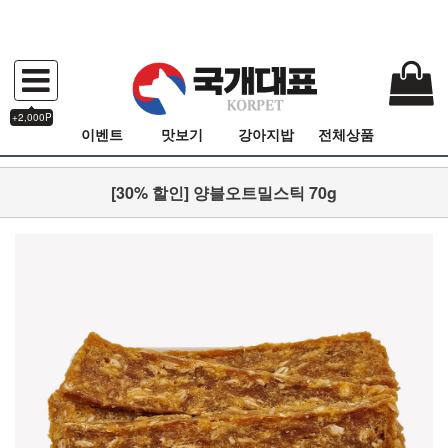
+2,000P
이벤트
맛보기
강아지밥
전체상품
[30% 할인] 양블오트밀스틱 70g