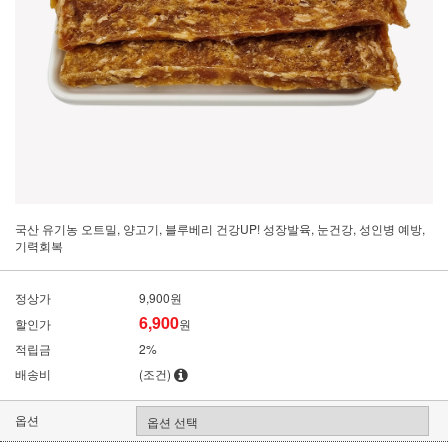
국산 유기농 오트밀, 양고기, 블루베리 건강UP! 성장발육, 눈건강, 성인병 예방,
기력회복
정상가
9,900원
6,900
할인가
원
적립금
2%
배송비
(조건)
옵션