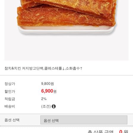
참치&치킨 저지방고단백,콜레스테롤↓,소화흡수↑
정상가
9,800원
6,900
할인가
원
적립금
2%
배송비
(조건)
옵션 선택
0
원
총 상품 금액