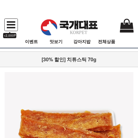
+2,000P
이벤트
맛보기
강아지밥
전체상품
[30% 할인] 치튜스틱 70g