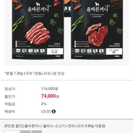
*본품 1.2kg x 3개 *관절+피모+장 건강
정상가
114,000원
74,000
할인가
원
적립금
2%
배송비
(조건)
[4만원 할인] 올바른끼니 플러스-소고기+연어+오리 3.6kg 대용량