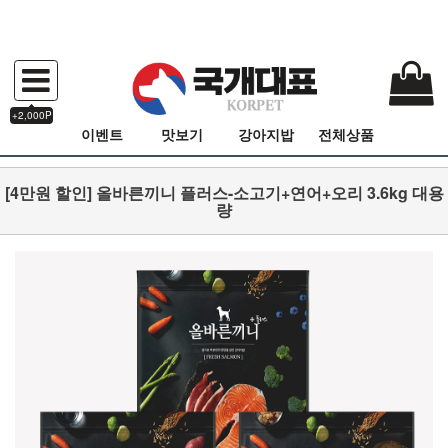
+2,000P
이벤트
맛보기
강아지밥
전체상품
[4만원 할인] 올바른끼니 플러스-소고기+연어+오리 3.6kg 대용
량