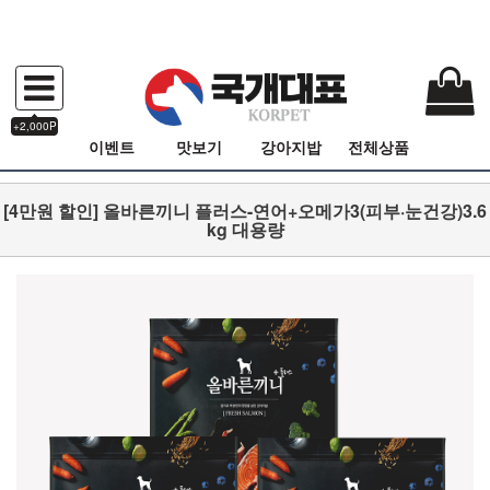
+2,000P
이벤트
맛보기
강아지밥
전체상품
[4만원 할인] 올바른끼니 플러스-연어+오메가3(피부·눈건강)3.6
kg 대용량