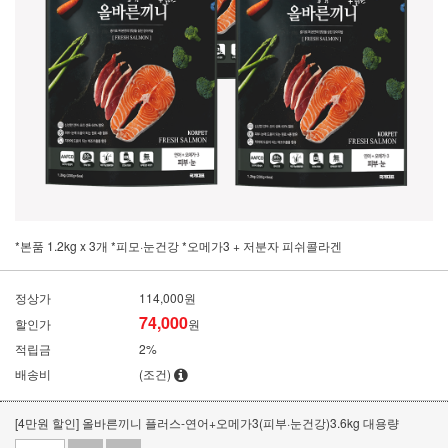
*본품 1.2kg x 3개 *피모·눈건강 *오메가3 + 저분자 피쉬콜라겐
정상가
114,000원
74,000
할인가
원
적립금
2%
배송비
(조건)
[4만원 할인] 올바른끼니 플러스-연어+오메가3(피부·눈건강)3.6kg 대용량