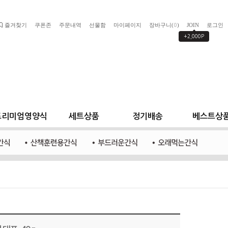
즐겨찾기
쿠폰존
주문내역
선물함
마이페이지
장바구니(
)
JOIN
로그인
0
+2,000P
프리미엄영양식
세트상품
정기배송
베스트상