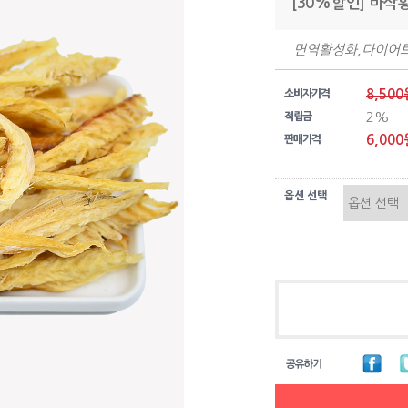
[30%할인] 바삭
면역활성화,다이어
8,500
소비자가격
2%
적립금
6,000
판매가격
옵션 선택