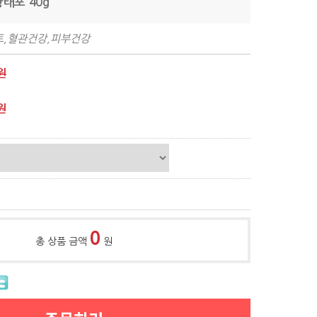
황태포 40g
트,혈관건강,피부건강
원
원
0
총 상품 금액
원