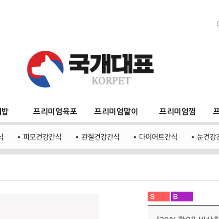
지밥
프리미엄육포
프리미엄말이
프리미엄껌