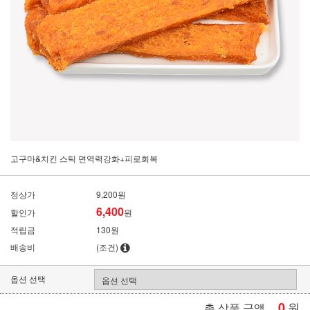
고구마&치킨 스틱 면역력강화+피로회복
정상가
9,200원
6,400
할인가
원
적립금
130원
배송비
(조건)
옵션 선택
0
원
총 상품 금액