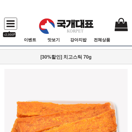
+2,000P
이벤트
맛보기
강아지밥
전체상품
[30%할인] 치고스틱 70g