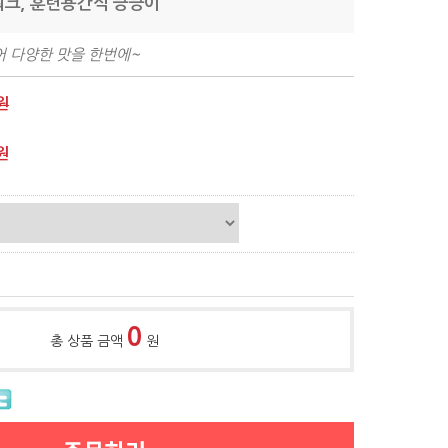
워크, 훈련용간식 킁킁이
 다양한 맛을 한번에~
원
원
0
총 상품 금액
원