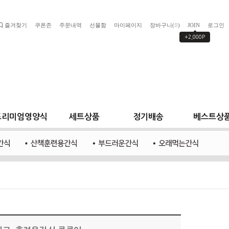
즐겨찾기
쿠폰존
주문내역
선물함
마이페이지
장바구니(
)
JOIN
로그인
0
+2,000P
프리미엄영양식
세트상품
정기배송
베스트상