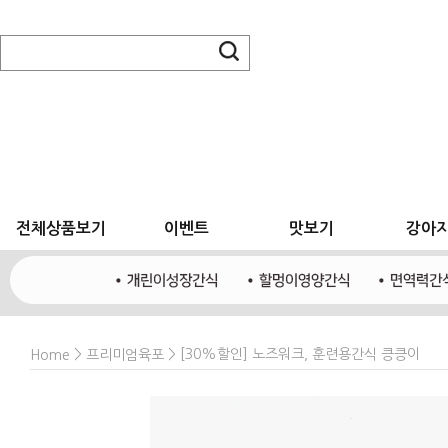
전체상품보기
이벤트
맛보기
강아
>
> [30%할인] 노즈워크, 훈련용간식 킁킁이
Home
프리미엄육포