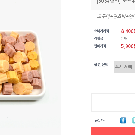
[30%할인] 노즈
고구마+단호박+연어
8,400
소비자가격
2%
적립금
5,900
판매가격
옵션 선택