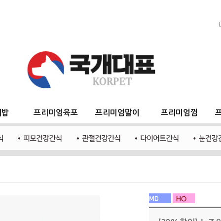
지밥
프리미엄육포
프리미엄말이
프리미엄껌