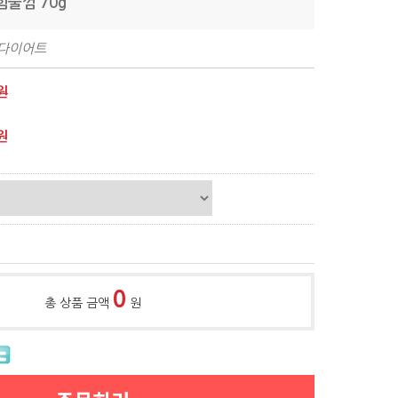
힘줄껌 70g
,다이어트
원
원
0
총 상품 금액
원