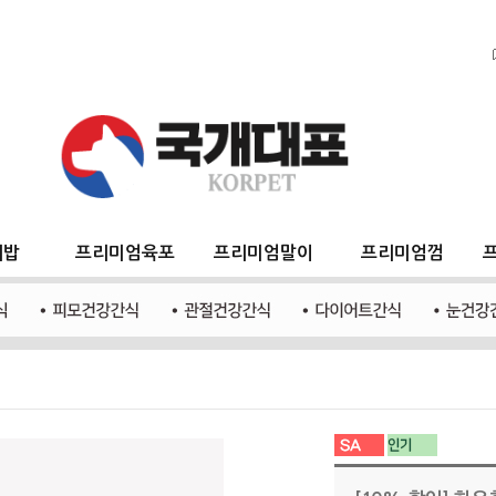
지밥
프리미엄육포
프리미엄말이
프리미엄껌