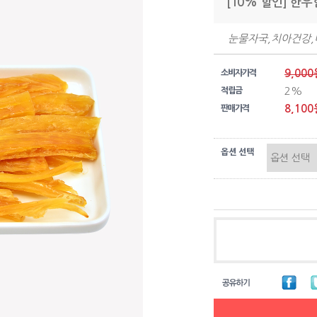
[10% 할인] 한우
눈물자국,치아건강
9,000
소비자가격
2%
적립금
8,100
판매가격
옵션 선택