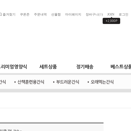
즐겨찾기
쿠폰존
주문내역
선물함
마이페이지
장바구니(
)
JOIN
로그인
0
+2,000P
프리미엄영양식
세트상품
정기배송
베스트상