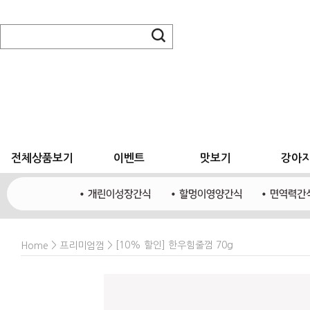
전체상품보기
이벤트
맛보기
강아
>
> [10% 할인] 한우힘줄껌 70g
Home
프리미엄껌