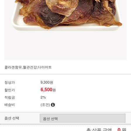
콜라겐함유,혈관건강,다이어트
정상가
9,300원
6,500
할인가
원
적립금
2%
배송비
(조건)
옵션 선택
0
원
총 상품 금액