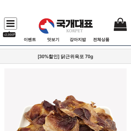
+2,000P
이벤트
맛보기
강아지밥
전체상품
[30%할인] 닭근위육포 70g