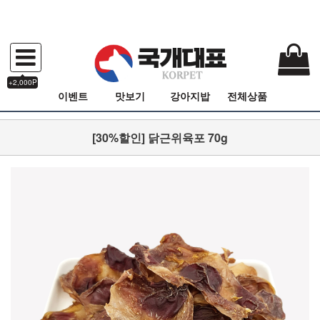
+2,000P
이벤트
맛보기
강아지밥
전체상품
[30%할인] 닭근위육포 70g