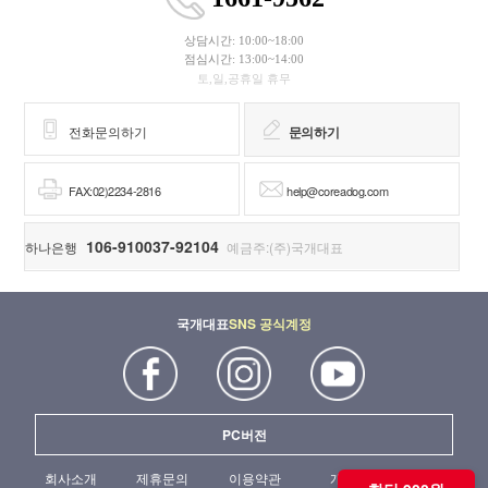
상담시간: 10:00~18:00
점심시간: 13:00~14:00
토,일,공휴일 휴무
전화문의하기
문의하기
FAX:02)2234-2816
help@coreadog.com
106-910037-92104
하나은행
예금주:(주)국개대표
국개대표
SNS 공식계정
PC버전
회사소개
제휴문의
이용약관
개인정보처리방침