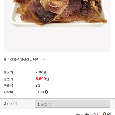
콜라겐함유,혈관건강,다이어트
정상가
9,300원
6,500
할인가
원
적립금
2%
배송비
(조건)
옵션 선택
0
원
총 상품 금액