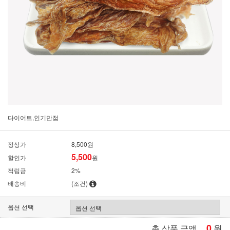
다이어트,인기만점
정상가
8,500원
5,500
할인가
원
적립금
2%
배송비
(조건)
옵션 선택
0
원
총 상품 금액