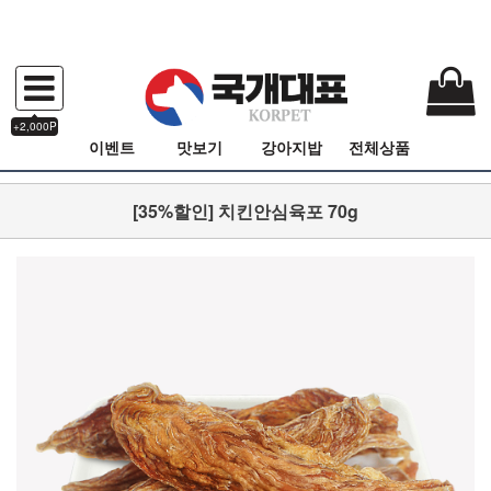
+2,000P
이벤트
맛보기
강아지밥
전체상품
[35%할인] 치킨안심육포 70g