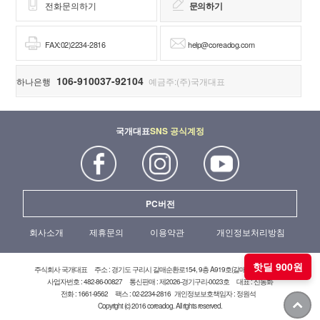
전화문의하기
문의하기
FAX:02)2234-2816
help@coreadog.com
106-910037-92104
하나은행
예금주:(주)국개대표
국개대표
SNS 공식계정
PC버전
회사소개
제휴문의
이용약관
개인정보처리방침
핫딜 900원
주식회사 국개대표
주소 : 경기도 구리시 갈매순환로154, 9층 A919호(갈매현대테라타워)
사업자번호 : 482-86-00827
통신판매 : 제2026-경기구리-0023호
대표 : 신동화
전화 : 1661-9562
팩스 : 02-2234-2816
개인정보보호책임자 : 정원석
Copyright (c) 2016 coreadog. All rights reserved.