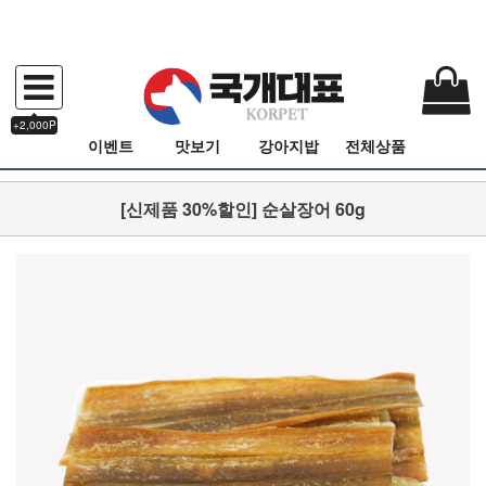
+2,000P
이벤트
맛보기
강아지밥
전체상품
[신제품 30%할인] 순살장어 60g