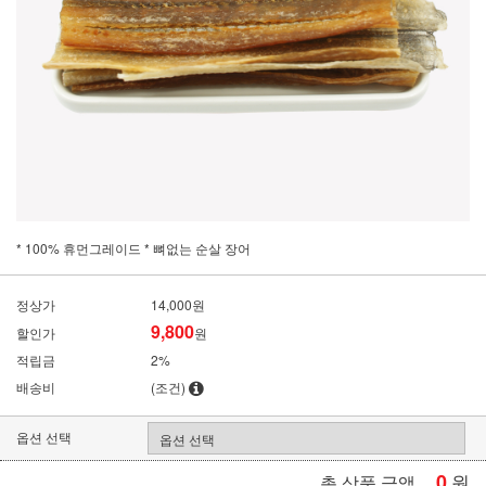
* 100% 휴먼그레이드 * 뼈없는 순살 장어
정상가
14,000원
9,800
할인가
원
적립금
2%
배송비
(조건)
옵션 선택
0
원
총 상품 금액