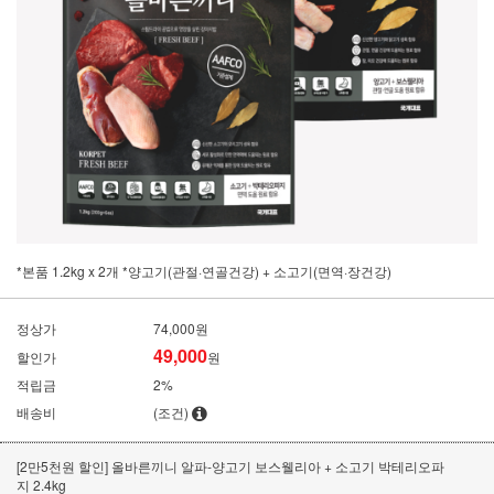
*본품 1.2kg x 2개 *양고기(관절·연골건강) + 소고기(면역·장건강)
정상가
74,000원
49,000
할인가
원
적립금
2%
배송비
(조건)
[2만5천원 할인] 올바른끼니 알파-양고기 보스웰리아 + 소고기 박테리오파
지 2.4kg