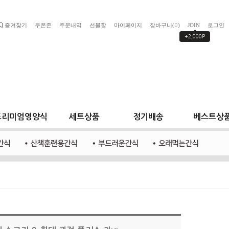
즐겨찾기
쿠폰존
주문내역
선물함
마이페이지
장바구니(
)
JOIN
로그인
0
+2,000P
프리미엄영양식
세트상품
정기배송
베스트상