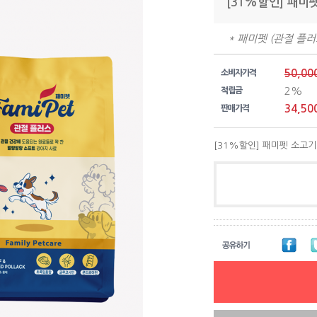
[31%할인] 패미펫
* 패미펫 (관절 플러스
50,00
소비자가격
2%
적립금
34,50
판매가격
[31%할인] 패미펫 소고기 