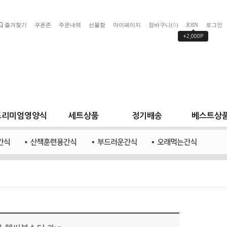
즐겨찾기
쿠폰존
주문내역
선물함
마이페이지
장바구니(
)
JOIN
로그인
0
+2,000P
프리미엄영양식
세트상품
정기배송
베스트상