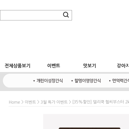
전체상품보기
이벤트
맛보기
강아
>
>
> [35%할인] 델리쿡 헬씨부스터 2
Home
이벤트
3월 특가 이벤트