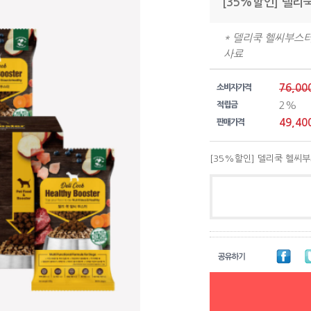
[35%할인] 델리
* 델리쿡 헬씨부스터 
사료
76,00
소비자가격
2%
적립금
49,40
판매가격
[35%할인] 델리쿡 헬씨부