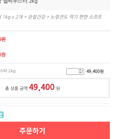
쿡 헬씨부스터 2kg
1kg x 2개 * 관절건강 * 노령견도 먹기 편한 소프트
0원
0
원
스터 2kg
49,400
원
49,400
총 상품 금액
원