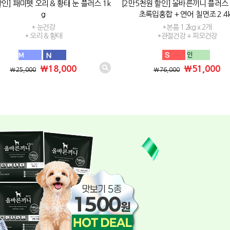
인] 패미펫 오리 & 황태 눈 플러스 1k
[2만5천원 할인] 올바른끼니 플러스
g
초록입홍합 + 연어 칠면조 2.4
* 눈건강
*본품 1.2kg x 2개
* 오리 & 황태
*관절건강 + 피모건강
₩18,000
₩51,000
₩25,000
₩76,000