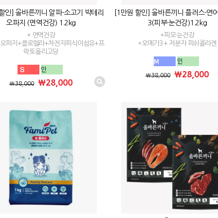
 할인] 올바른끼니 알파-소고기 박테리
[1만원 할인] 올바른끼니 플러스-연
오파지 (면역건강) 1.2kg
3(피부·눈건강)1.2kg
* 면역건강
*피모·눈건강
리오파지+클로렐라+차전자피식이섬유+프
*오메가3 + 저분자 피쉬콜라겐
락토올리고당
₩28,000
₩38,000
₩28,000
₩38,000