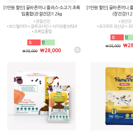
[1만원 할인] 올바른끼니 플러스-소고기 초록
[1만원 할인] 올바른끼니 
입홍합(관절건강)1.2kg
(장건강)1.2
*관절건강
*장건강
*보스웰리아 + 글루코사민 + 식이유황 MSM
*요구르트 유산균 + 
*초록입홍합
₩28
₩38,000
₩28,000
₩38,000