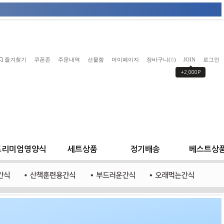
즐겨찾기
쿠폰존
주문내역
선물함
마이페이지
장바구니(
)
JOIN
로그인
0
+2,000P
프리미엄영양식
세트상품
정기배송
베스트상