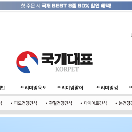
지밥
프리미엄육포
프리미엄말이
프리미엄껌