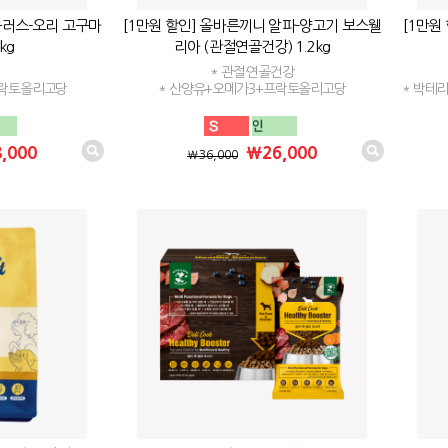
플러스-오리 고구마
[1만원 할인] 올바른끼니 알파-양고기 보스웰
[1만원
kg
리아 (관절연골건강) 1.2kg
* 관절·연골건강
프락토올리고당
* 산양유+오메가3+프락토올리고당
* 박테
,000
₩26,000
₩36,000