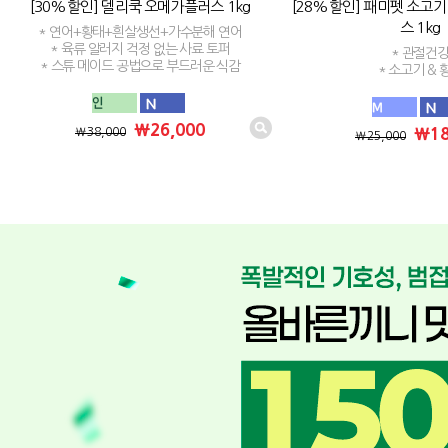
[30%할인] 델리쿡 오메가플러스 1kg
[28%할인] 패미펫 소고기
스 1kg
* 연어+황태+흰살생선+가수분해 연어
* 육류 알러지 걱정 없는 사료 토퍼
* 관절건
* 스튜 메이드 공법으로 부드러운 식감
* 소고기 & 
₩26,000
₩18
₩38,000
₩25,000