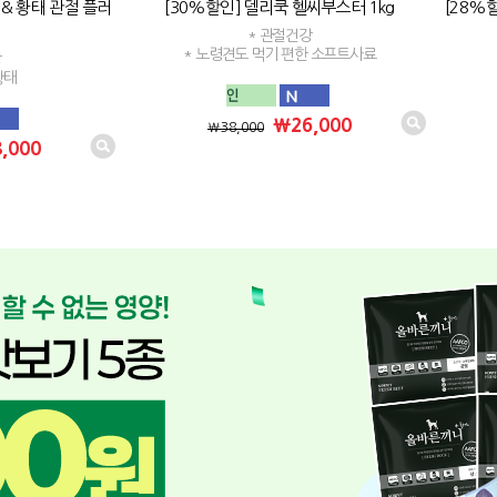
 & 황태 관절 플러
[30%할인] 델리쿡 헬씨부스터 1kg
[28%할
* 관절건강
* 노령견도 먹기 편한 소프트사료
강
황태
₩26,000
₩38,000
,000