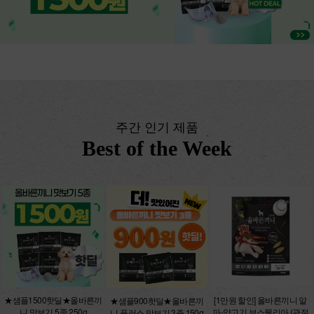
주간 인기 제품
Best of the Week
★샘플1500핫딜★올바른끼
[1만원 할인] 올바른끼니 알
★샘플900핫딜★올바른끼
니 맛보기 5종 250g
파-양고기 보스웰리아 (관절
니 플러스 맛보기 3종 150g