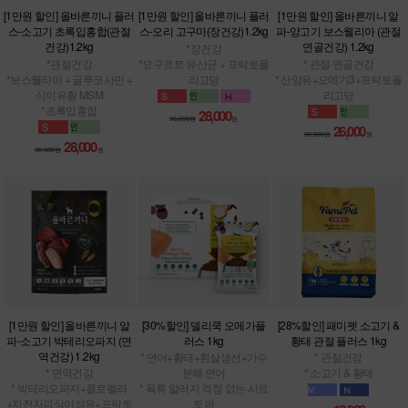
[1만원 할인] 올바른끼니 플러
[1만원 할인] 올바른끼니 플러
[1만원 할인] 올바른끼니 알
스-소고기 초록입홍합(관절
스-오리 고구마(장건강)1.2kg
파-양고기 보스웰리아 (관절
건강)1.2kg
연골건강) 1.2kg
*장건강
*관절건강
*요구르트 유산균 + 프락토올
* 관절·연골건강
*보스웰리아 + 글루코사민 +
리고당
* 산양유+오메가3+프락토올
식이유황 MSM
리고당
*초록입홍합
28,000
38,000원
원
26,000
36,000원
원
28,000
38,000원
원
[1만원 할인] 올바른끼니 알
[30%할인] 델리쿡 오메가플
[28%할인] 패미펫 소고기 &
파-소고기 박테리오파지 (면
러스 1kg
황태 관절 플러스 1kg
역건강) 1.2kg
* 연어+황태+흰살생선+가수
* 관절건강
* 면역건강
분해 연어
* 소고기 & 황태
* 박테리오파지+클로렐라
* 육류 알러지 걱정 없는 사료
+차전자피식이섬유+프락토
토퍼