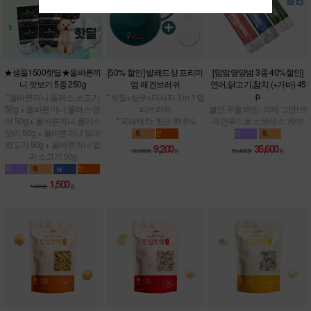
★샘플1500핫딜★올바른끼
[50% 할인] 발레드샹 프리미
[맘맘영양밤 3종 40%할인]
니 맛보기 5종 250g
엄 애견브러쉬
연어,닭고기,참치 (+가바) 45
p
*올바른끼니 플러스 소고기
* 빗질+샴푸+마사지 3 in 1 멀
50g + 올바른끼니 플러스 연
티브러쉬
불안,우울,예민..이제 그만! 브
어 50g + 올바른끼니 플러스
* 국내제작, 향균 99.9%
레인푸드로 스트레스 케어!
오리 50g + 올바른끼니 알파
양고기 50g + 올바른끼니 알
9,200
35,600
18,500원
원
59,400원
원
파 소고기 50g
1,500
7,800원
원