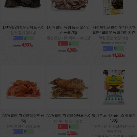
[30%할인] 한우간육포 70g
[30% 할인] 유황 품은 오리안
[사전체험단 한정가격] ⭐50%
심육포 70g
할인⭐할로우 독 프라임 치킨
눈건강,빈혈예방
혈관건강,기력회복,피부건강
*8월 중순 런칭 예정
*made in canada
4,600
6,500원
원
6,900
9,800원
원
14,500
29,000원
원
[30%할인] 치킨안심 산책용
[35%할인] 치킨안심육포 70g
델리쿡 오메가플러스 맛보기
70g
100g
다이어트,인기만점
산책/훈련시 영양 보충
* 연어+황태+흰살생선+가수
분해 연어
5,500
8,500원
원
* 육류 알러지 걱정 없는 사료