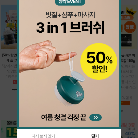
[37%할인] 쿨썸머 밸런스 팩
[50%할인] 간단하게 여행 준
★샘플900핫딜★올바른끼
비 끝! 가볍'개' 바캉스팩
니 플러스 맛보기 3종 150g
*올바른끼니 본품 택1 + 남극
크릴 오메가 바
*강아지밥 맛보기 7종 + 맘맘
* 강아지밥으로 고민하시는
*여름철 건강관리
영양밤 (택1) + 냠냠이
분들은 테스트 해보세요
*면역관리
*방수파우치 추가 증정
* 올바른끼니 플러스 소고기
50g + 올바른끼니 플러스 연
어 50g + 올바른끼니 플러스
36,200
20,600
57,500원
원
41,300원
원
오리 50g
* 신선한 생육 60% 함유
900
4,800원
원
다시 보지 않기
닫기