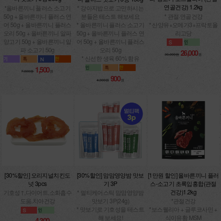
연골건강) 1.2kg
*올바른끼니 플러스 소고기
* 강아지밥으로 고민하시는
50g + 올바른끼니 플러스 연
* 관절·연골건강
분들은 테스트 해보세요
어 50g + 올바른끼니 플러스
* 산양유+오메가3+프락토올
* 올바른끼니 플러스 소고기
오리 50g + 올바른끼니 알파
리고당
50g + 올바른끼니 플러스 연
양고기 50g + 올바른끼니 알
어 50g + 올바른끼니 플러스
파 소고기 50g
오리 50g
26,000
36,000원
원
* 신선한 생육 60% 함유
1,500
7,800원
원
900
4,800원
원
[30%할인] 오리지널치킨도
[30%할인] 맘맘영양밤 맛보
[1만원 할인] 올바른끼니 플러
넛 3pcs
기 3P
스-소고기 초록입홍합(관절
건강)1.2kg
기호성↑,다이어트,소화흡수
* 멀티케어스틱 맘맘영양밤
도움,치아건강
맛보기 3P(24g)
*관절건강
* 맛보기로 기호성을 테스트
*보스웰리아 + 글루코사민 +
해 보세요!
식이유황 MSM
4,300