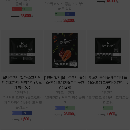
18,000
25,000원
원
올리고당
* 스튜 메이드 공법으로 부드
러운 식감
28,000
38,000원
원
26,000
38,000원
원
올바른끼니 알파-소고기 박
[1만원 할인] 올바른끼니 플러
맛보기 특식 올바른끼니 플
테리오파지 (면역건강) 맛보
스-연어 오메가3(피부·눈건
러스-오리 고구마(장건강)_5
기 특식 50g
강)1.2kg
0g
* 면역건강
*피모·눈건강
*장건강
* 박테리오파지+클로렐라
*오메가3 + 저분자 피쉬콜라
*요구르트 유산균 + 프락토올
+차전자피식이섬유+프락토
겐
리고당
올리고당
28,000
1,600
38,000원
원
1,600원
원
1,600
1,600원
원