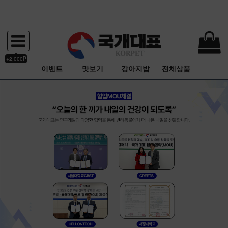
+2,000P
이벤트
맛보기
강아지밥
전체상품