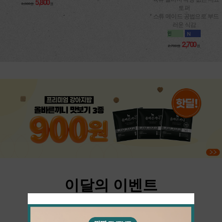
5,800
8,300원
원
토퍼
* 스튜 메이드 공법으로 부드
러운 식감
2,700
2,700원
원
이달의 이벤트
댕댕이들을 위한 매달 새로운 이벤트
더보기