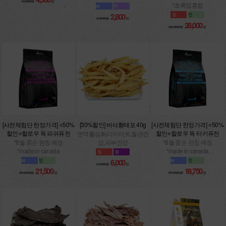
6,200원
원
*초록입홍합
2,800
4,000원
원
28,000
38,000원
원
[사전체험단 한정가격] ⭐50%
[30%할인] 바삭황태포 40g
[사전체험단 한정가격] ⭐50%
할인⭐할로우 독 피쉬퓨전
할인⭐할로우 독 터키퓨전
면역활성화,다이어트,혈관건
*8월 중순 런칭 예정
강,피부건강
*8월 중순 런칭 예정
*made in canada
*made in canada
6,000
8,500원
원
21,500
18,750
43,000원
원
37,500원
원