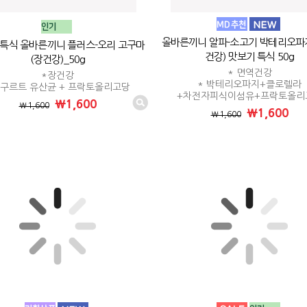
올바른끼니 알파-소고기 박테리오파지
 특식 올바른끼니 플러스-오리 고구마
건강) 맛보기 특식 50g
(장건강)_50g
* 면역건강
*장건강
* 박테리오파지+클로렐라
요구르트 유산균 + 프락토올리고당
+차전자피식이섬유+프락토올리
₩1,600
₩1,600
₩1,600
₩1,600