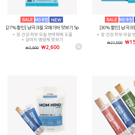
[27%할인] 남극크릴 오메가바 맛보기 5p
[30%할인] 남극크
* 장 건강·피부·모질·면역력에 도움
* 장 건강·피부·모질
* 강아지 영양제 맛보기
₩15
₩21,500
₩2,600
₩3,600