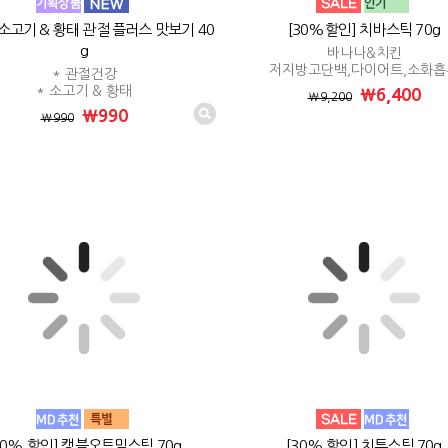
소고기 & 황태 관절 플러스 맛보기 40
[30%할인] 치바스틱 70g
g
바나나&치킨
저지방고단백,다이어트,소화흡
* 관절건강
* 소고기 & 황태
₩6,400
₩9,200
₩990
₩990
30% 할인] 캥블오트밀스틱 70g
[30% 할인] 치튜스틱 70g