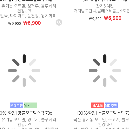
 유기농 오트밀, 캥거루, 블루베리
참치&치킨
건강UP!
저지방고단백,콜레스테롤↓,소화
발육, 다이어트, 눈건강, 원기회복
₩6,900
₩9,800
₩6,900
₩9,900
30% 할인] 양블오트밀스틱 70g
[30%할인] 소블오트밀스틱 7
 유기농 오트밀, 양고기, 블루베리
국산 유기농 오트밀, 소고기, 블
건강UP!
건강UP!