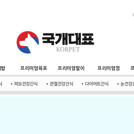
지밥
프리미엄육포
프리미엄말이
프리미엄껌