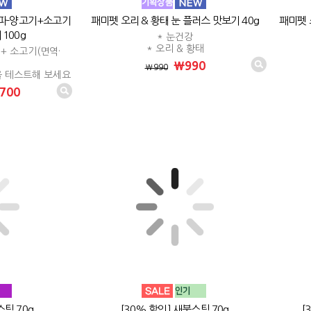
알파-양고기+소고기
패미펫 오리 & 황태 눈 플러스 맛보기 40g
패미펫 
100g
* 눈건강
* 오리 & 황태
+ 소고기(면역·
₩990
₩990
을 테스트해 보세요
700
스틱 70g
[30% 할인] 새북스틱 70g
[