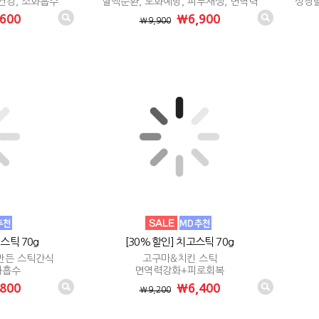
건강, 소화흡수
혈액순환, 노화예방, 피부재생, 면역력
성장발
600
₩6,900
₩9,900
스틱 70g
[30%할인] 치고스틱 70g
만든 스틱간식
고구마&치킨 스틱
화흡수
면역력강화+피로회복
800
₩6,400
₩9,200