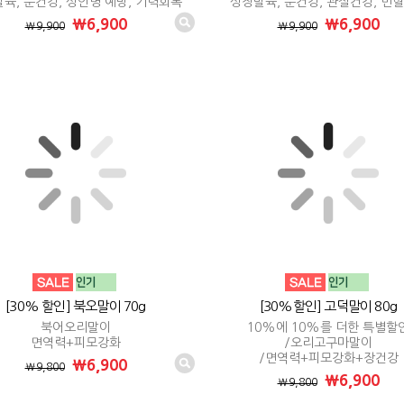
육, 눈건강, 성인병 예방, 기력회복
성장발육, 눈건강, 관절건강, 빈
₩6,900
₩6,900
₩9,900
₩9,900
[30% 할인] 북오말이 70g
[30%할인] 고덕말이 80g
북어오리말이
10%에 10%를 더한 특별할
면역력+피모강화
/오리고구마말이
/면역력+피모강화+장건강
₩6,900
₩9,800
₩6,900
₩9,800