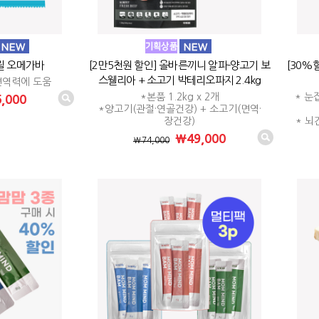
릴 오메가바
[2만5천원 할인] 올바른끼니 알파-양고기 보
[30%
스웰리아 + 소고기 박테리오파지 2.4kg
·면역력에 도움
*본품 1.2kg x 2개
* 눈
,000
*양고기(관절·연골건강) + 소고기(면역·
장건강)
* 뇌
₩49,000
₩74,000