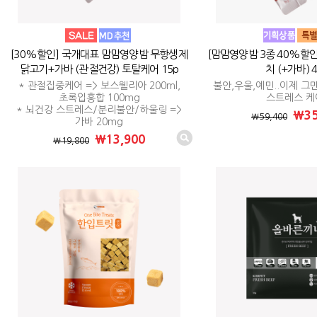
[30%할인] 국개대표 맘맘영양밤 무항생제
[맘맘영양밤 3종 40%할인
닭고기+가바 (관절건강) 토탈케어 15p
치 (+가바) 
* 관절집중케어 => 보스웰리아 200ml,
불안,우울,예민..이제 그
초록입홍합 100mg
스트레스 케
* 뇌건강 스트레스/분리불안/하울링 =>
₩35
₩59,400
가바 20mg
₩13,900
₩19,800