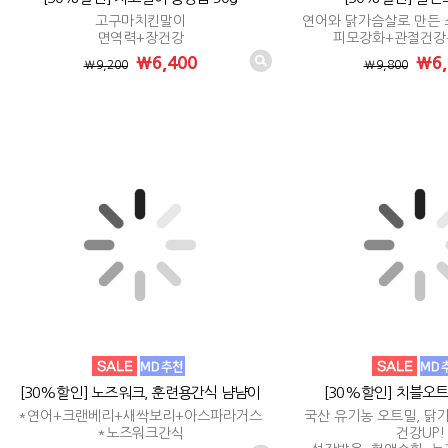
고구마치킨말이
연어와 닭가슴살로 만든
면역력+장건강
피모강화+관절건강
₩6,400
₩6,
₩9,200
₩9,800
[30%할인] 노즈워크, 훈련용간식 냠냠이
[30%할인] 치블오트
*연어+크랜베리+새싹보리+아스파라거스
국산 유기농 오트밀, 닭
*노즈워크간식
건강UP!