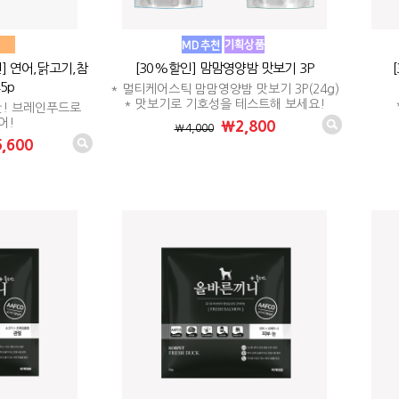
] 연어,닭고기,참
[30%할인] 맘맘영양밤 맛보기 3P
45p
* 멀티케어스틱 맘맘영양밤 맛보기 3P(24g)
* 맛보기로 기호성을 테스트해 보세요!
만! 브레인푸드로
어!
₩2,800
₩4,000
,600