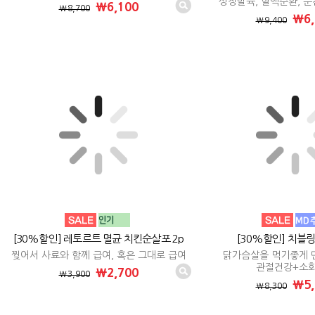
성장발육, 혈액순환, 눈
₩6,100
₩8,700
₩6,
₩9,400
[30%할인] 레토르트 멸균 치킨순살포 2p
[30%할인] 치블링
찢어서 사료와 함께 급여, 혹은 그대로 급여
닭가슴살을 먹기좋게 
관절건강+소
₩2,700
₩3,900
₩5,
₩8,300