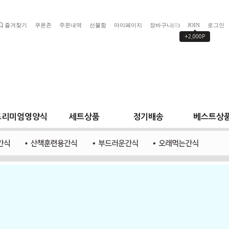
즐겨찾기
쿠폰존
주문내역
선물함
마이페이지
장바구니(
)
JOIN
로그인
0
+2,000P
프리미엄영양식
세트상품
정기배송
베스트상