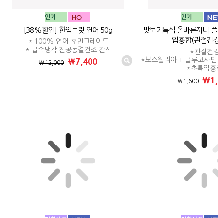
[38%할인] 한입트릿 연어 50g
맛보기특식 올바른끼니 플
입홍합(관절건강)
* 100% 연어 휴먼그레이드
* 급속냉각 진공동결건조 간식
*관절건
*보스웰리아 + 글루코사민 
₩7,400
₩12,000
*초록입홍
₩1,
₩1,600