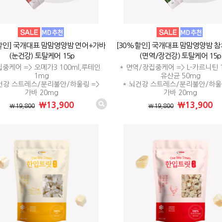
할인] 국개대표 맘맘영양밤 연어+가바
[30%할인] 국개대표 맘맘영양밤 
(눈건강) 토탈케어 15p
(면역/장건강) 토탈케어 15p
집중케어 => 오메가3 100ml,루테인
* 면역/장집중케어 => L-카르니틴 1
1mg
유산균 50mg
건강 스트레스/분리불안/하울링 =>
* 뇌건강 스트레스/분리불안/하울
가바 20mg
가바 20mg
₩13,900
₩13,900
₩19,800
₩19,800