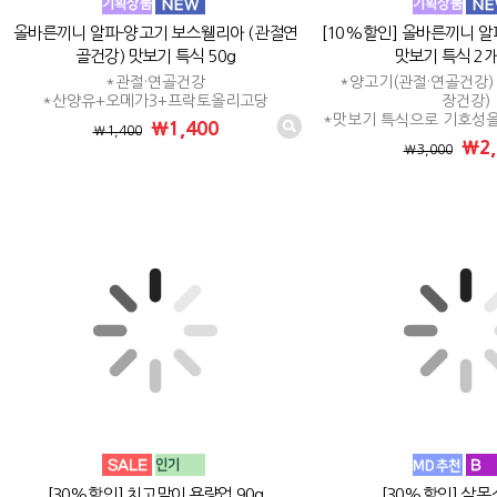
올바른끼니 알파-양고기 보스웰리아 (관절연
[10%할인] 올바른끼니 
골건강) 맛보기 특식 50g
맛보기 특식 2개 
*관절·연골건강
*양고기(관절·연골건강) 
*산양유+오메가3+프락토올리고당
장건강)
*맛보기 특식으로 기호성
₩1,400
₩1,400
₩2,
₩3,000
[30%할인] 치고말이 용량업 90g
[30%할인] 살몬