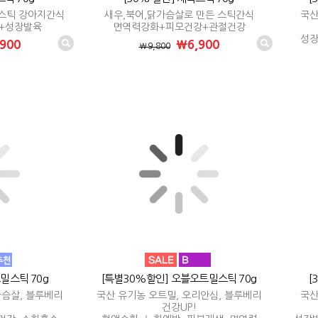
 스틱 강아지간식
새우,북어,닭가슴살로 만든 스틱간식
국산
+성장발육
면역력강화+피모건강+관절건강
성장
900
₩6,900
₩9,800
밀스틱 70g
[특별30%할인] 오블오트밀스틱 70g
[
가슴살, 블루베리
국산 유기농 오트밀, 오리안심, 블루베리
국산
건강UP!