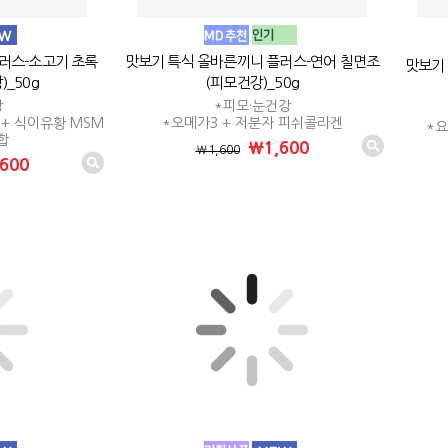
러스-소고기 초록
맛보기 특식 올바른끼니 플러스-연어 칠면조
맛보기
_50g
(피모건강)_50g
강
*피모·눈건강
+ 식이유황 MSM
*오메가3 + 저분자 피쉬콜라겐
*
합
₩1,600
₩1,600
600