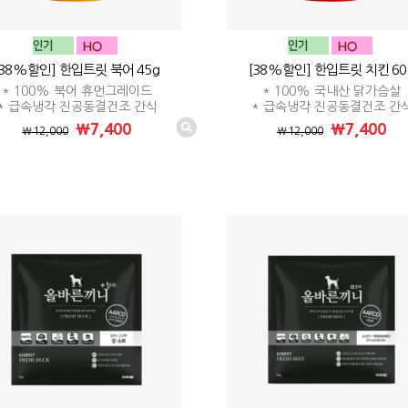
[38%할인] 한입트릿 북어 45g
[38%할인] 한입트릿 치킨 60
* 100% 북어 휴먼그레이드
* 100% 국내산 닭가슴살
* 급속냉각 진공동결건조 간식
* 급속냉각 진공동결건조 간
₩7,400
₩7,400
₩12,000
₩12,000