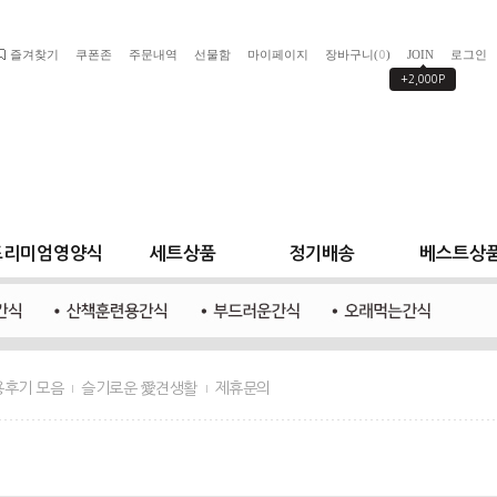
즐겨찾기
쿠폰존
주문내역
선물함
마이페이지
장바구니(
)
JOIN
로그인
0
+2,000P
프리미엄영양식
세트상품
정기배송
베스트상
용후기 모음
슬기로운 愛견생활
제휴문의