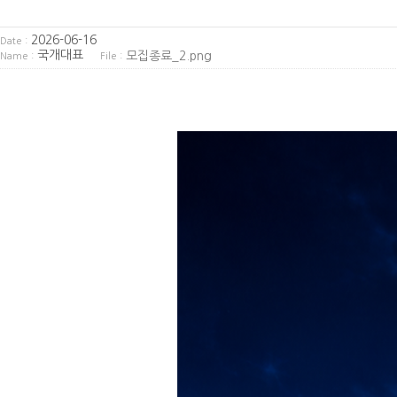
2026-06-16
Date :
국개대표
모집종료_2.png
Name :
File :