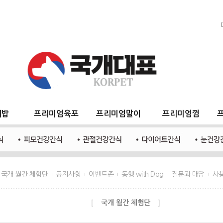
지밥
프리미엄육포
프리미엄말이
프리미엄껌
국개 월간 체험단
공지사항
이벤트존
동행 with Dog
질문과 대답
사
국개 월간 체험단
[
]