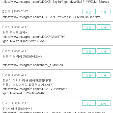
https://www.instagram.com/p/DGKEl-Bzy1q/?igsh=MW9ia3F1YWZsMnE2aA==
정혜* | 2025-02-17
댓글
삭제
https://www.instagram.com/p/DGKFd7rTPmV/?igsh=OHZtd3JkcG1pZ2tq
박채* | 2025-02-17
댓글
삭제
최종 우승은 모찌~
https://www.instagram.com/p/DGKFGZqSiTR/?
igsh=MWIxdTBma3VyYnY5dA==
홍서* | 2025-02-17
댓글
삭제
최종 미션 참여 완료했어요~!~!
https://www.instagram.com/share/_f9M8t8ZX
권유* | 2025-02-17
댓글
삭제
흰둥이 마지막 미션 참여완료입니다!
흰둥이 오징어게임 최종우승 가즈아?
https://www.instagram.com/p/DGKFVUivVWW/?
igsh=MWhweHBxYnRicmM4bg==
강근* | 2025-02-17
댓글
삭제
4단계 미션 클리어~~!!
https://www.instagram.com/p/DGKF_aCzD1y/?igsh=MTdrcXo3ZnZ6anV1dg==