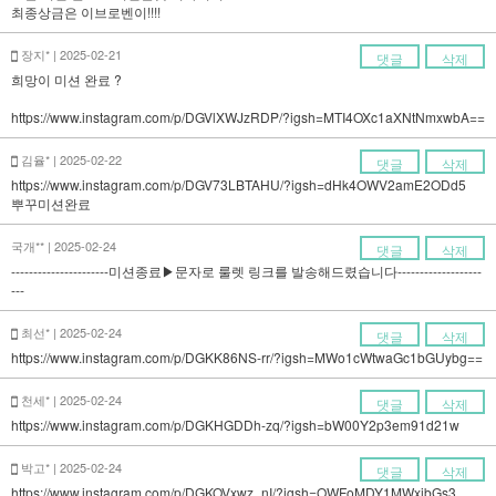
최종상금은 이브로벤이!!!!
장지* | 2025-02-21
댓글
삭제
희망이 미션 완료 ?
https://www.instagram.com/p/DGVlXWJzRDP/?igsh=MTI4OXc1aXNtNmxwbA==
김율* | 2025-02-22
댓글
삭제
https://www.instagram.com/p/DGV73LBTAHU/?igsh=dHk4OWV2amE2ODd5
뿌꾸미션완료
국개** | 2025-02-24
댓글
삭제
----------------------미션종료▶문자로 룰렛 링크를 발송해드렸습니다-------------------
---
최선* | 2025-02-24
댓글
삭제
https://www.instagram.com/p/DGKK86NS-rr/?igsh=MWo1cWtwaGc1bGUybg==
천세* | 2025-02-24
댓글
삭제
https://www.instagram.com/p/DGKHGDDh-zq/?igsh=bW00Y2p3em91d21w
박고* | 2025-02-24
댓글
삭제
https://www.instagram.com/p/DGKOVxwz_nI/?igsh=OWFoMDY1MWxjbGs3