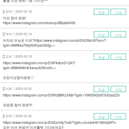
톨첼 미션 완료! 1등 가즈앙~~
정하* | 2025-02-18
댓글
삭제
미션 참여 완료!
https://www.instagram.com/share/p/BBqk6i4Stt
채지* | 2025-02-19
댓글
삭제
어차피 우승은 미쯔?https://www.instagram.com/p/DGO9aU6Tvon/?
igsh=MW84aTMyNGFyamt3dg==
김보* | 2025-02-19
댓글
삭제
https://www.instagram.com/p/DGP4dbxS1QX/?
igsh=MWdkMmE4anpzbGVvdA==
모든미션참여완료♡
이효* | 2025-02-20
댓글
삭제
https://www.instagram.com/p/DGRzBBKz3AB/?igsh=YWd5N2d0OGQxa2Zn
표땅콩 참여 완료!!!!
전채* | 2025-02-20
댓글
삭제
https://www.instagram.com/p/DGSzmXyTzs6/?igsh=cmJ4aHE1MmlpMTI=
모든 미션 완료!!!! 미션룰렛 기다려져요!!