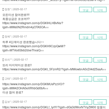
정현* | 2025-02-17
댓글
삭제
모든미션 참여완료!!!!
최종상금은 코코꺼!!?
https://www.instagram.com/p/DGKIHLHBvNs/?
igsh=MWs0N2Rmdm4yOTA5OA==
정예* | 2025-02-17
댓글
삭제
하루 4단계미션 완료했습니다~~
https://www.instagram.com/p/DGKH9CzpQwM/?
igsh=MTVodGtxb2dxeThxaQ==
또리** | 2025-02-17
댓글
삭제
또리 마지막미션 완료!!
https://www.instagram.com/p/DGKI_5FzmR2/?igsh=MWowbnA0cDI4d25saA==
고태* | 2025-02-17
댓글
삭제
https://www.instagram.com/p/DGKMUsPzzVO/?
igsh=MW42OHA0eXRhbGd0bA==
미션 참여 완료?
김보* | 2025-02-17
댓글
삭제
https://www.instagram.com/p/DGKLf_lyrIY/?igsh=dGs3dWxxNTVyZW00 멍뭉이