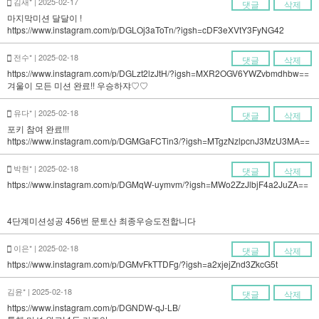
김새* | 2025-02-17
댓글
삭제
마지막미션 달달이 !
https://www.instagram.com/p/DGLOj3aToTn/?igsh=cDF3eXVtY3FyNG42
전수* | 2025-02-18
댓글
삭제
https://www.instagram.com/p/DGLzt2lzJtH/?igsh=MXR2OGV6YWZvbmdhbw==
겨울이 모든 미션 완료!! 우승하쟈♡♡
유다* | 2025-02-18
댓글
삭제
포키 참여 완료!!!
https://www.instagram.com/p/DGMGaFCTin3/?igsh=MTgzNzlpcnJ3MzU3MA==
박현* | 2025-02-18
댓글
삭제
https://www.instagram.com/p/DGMqW-uymvm/?igsh=MWo2ZzJlbjF4a2JuZA==
4단계미션성공 456번 문토산 최종우승도전합니다
이은* | 2025-02-18
댓글
삭제
https://www.instagram.com/p/DGMvFkTTDFg/?igsh=a2xjejZnd3ZkcG5t
김윤* | 2025-02-18
댓글
삭제
https://www.instagram.com/p/DGNDW-qJ-LB/