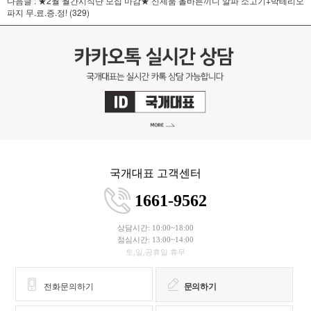
다음글 :
★2월 월간시식단 모집 마감★ 신제품 올바른끼니 알파 소고기+박테리오
파지 무.료.증.정!
(329)
국개대표 고객센터
1661-9562
상담시간: 10:00~18:00
점심시간: 13:00~14:00
토,일,공휴일 휴무
전화문의하기
문의하기