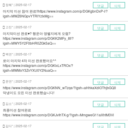
정혜* | 2025-02-17
댓글
삭제
마지막 미션 참여 완료!!https://www.instagram.com/p/DGKgbnDxP-l/?
igsh=MWZ6NGpvYTRlYzIxMg==
고진* | 2025-02-17
댓글
삭제
마지막미션 완료♥? 행운아 영벨지에게 오렴?
https://www.instagram.com/p/DGKK2MFy_8f/?
igsh=MWY5Y2F0bHR0ZGk5aQ==
백연* | 2025-02-17
댓글
삭제
로이 마지막 4차 미션 완료했어요^^
https://www.instagram.com/p/DGKixLxTROx/?
igsh=MWMxY3ZvYXU0Y2NuaQ==
문연* | 2025-02-17
댓글
삭제
https://www.instagram.com/p/DGKNN_wTzqe/?igsh=aHhkaXdiOThjbGQ0
막냉이도 모든 미션 완료했습니다!
김소* | 2025-02-17
댓글
삭제
최종미션 참여완료
https://www.instagram.com/p/DGKJvIhTX-g/?igsh=MmgweG11aXhtM3Vi
김다* | 2025-02-17
댓글
삭제