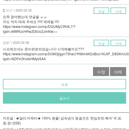
이나* | 2025-02-25
댓글
삭제
진즉 참여했는데 댓글을 ㅠㅠ
저도 막차 태워 주세요 !!!!!! 제에발 !!!!!
https://www.instagram.com/p/DGUMyCRhfL7/?
igsh=MWRzcHRwZGVzc2JmNw==
강은* | 2025-02-26
댓글
삭제
시오레오네는 준비완료되었습니다! 시작해볼까요???
https://www.instagram.com/p/DGKGjlgyn73haUYN9m4K2xBco1KlJlP_D8SKmU0
igsh=NDFvOHJleHMyd3A4
수정
삭제
목록
글쓰기
이전글 :
★얼리:어독터★ 100% 원물! 급속냉각 동결건조 '한입트릿:북어' 무.료.
증.정!
(528)