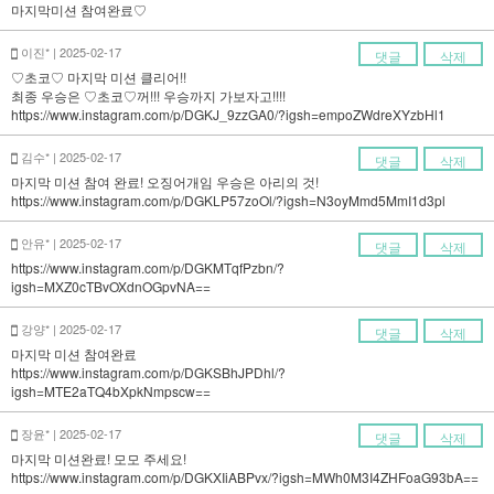
마지막미션 참여완료♡
이진* | 2025-02-17
댓글
삭제
♡초코♡ 마지막 미션 클리어!!
최종 우승은 ♡초코♡꺼!!! 우승까지 가보자고!!!!
https://www.instagram.com/p/DGKJ_9zzGA0/?igsh=empoZWdreXYzbHl1
김수* | 2025-02-17
댓글
삭제
마지막 미션 참여 완료! 오징어개임 우승은 아리의 것!
https://www.instagram.com/p/DGKLP57zoOl/?igsh=N3oyMmd5MmI1d3pl
안유* | 2025-02-17
댓글
삭제
https://www.instagram.com/p/DGKMTqfPzbn/?
igsh=MXZ0cTBvOXdnOGpvNA==
강양* | 2025-02-17
댓글
삭제
마지막 미션 참여완료
https://www.instagram.com/p/DGKSBhJPDhl/?
igsh=MTE2aTQ4bXpkNmpscw==
장윤* | 2025-02-17
댓글
삭제
마지막 미션완료! 모모 주세요!
https://www.instagram.com/p/DGKXIiABPvx/?igsh=MWh0M3I4ZHFoaG93bA==