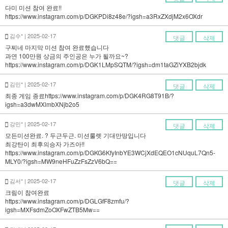
다미 미션 참여 완료!!
https://www.instagram.com/p/DGKPDi8z48e/?igsh=a3RxZXdjM2x6OXdr
김수* | 2025-02-17
댓글
삭제
구찌네 마지막 미션 참여 완료했습니다
과연 100만원 상금의 주인공은 누가 될까요~?
https://www.instagram.com/p/DGK1LMpSQTM/?igsh=dm1taGZiYXB2bjdk
김민* | 2025-02-17
댓글
삭제
최종 게임 종료https://www.instagram.com/p/DGK4RG8T91B/?
igsh=a3dwMXlmbXNjb2o5
강민* | 2025-02-17
댓글
삭제
모든미션완료. ? 두근두근. 미션룰렛 기대만땅입니다
최강탄이 최후의승자 가즈아!!
https://www.instagram.com/p/DGKG6KfyInbYE3WCjXdEQEO1cNUquL7Qn5-
MLY0/?igsh=MW9neHFuZzFsZzV6bQ==
김서* | 2025-02-17
댓글
삭제
크림이 참여완료
https://www.instagram.com/p/DGLGfF8zmfu/?
igsh=MXFsdmZoOXFwZTB5Mw==