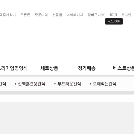
즐겨찾기
쿠폰존
주문내역
선물함
마이페이지
장바구니(
)
JOIN
로그인
0
+2,000P
프리미엄영양식
세트상품
정기배송
베스트상