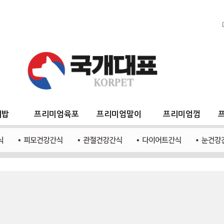
지밥
프리미엄육포
프리미엄말이
프리미엄껌