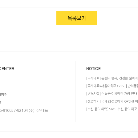
목록보기
CENTER
NOTICE
[국개대표] 동행의 행복, 건강한 웰에이
[국개대표x서울대학교 GBST] 반려동
[변경사항] 적립금 이용약관 개정 안내
리방침
[선물하기] 국개템 선물하기 OPEN! 이
일
[수신 동의 혜택] SMS 수신 동의 하고
-910037-92104 (주)국개대표