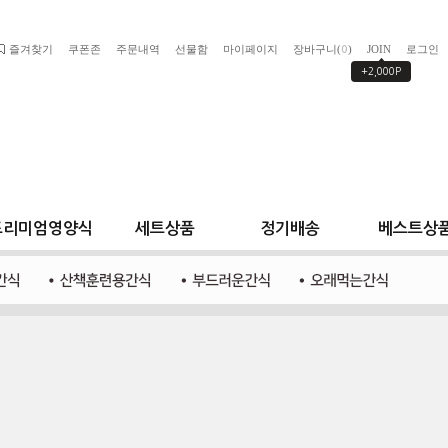
즐겨찾기
쿠폰존
주문내역
선물함
마이페이지
장바구니(
)
JOIN
로그인
0
+2,000P
프리미엄영양식
세트상품
정기배송
베스트상