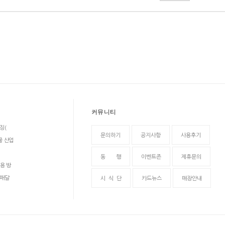
커뮤니티
징(
문의하기
공지사항
사용후기
물 산업
동 행
이벤트존
제휴문의
용 방
 매달
시 식 단
카드뉴스
매장안내