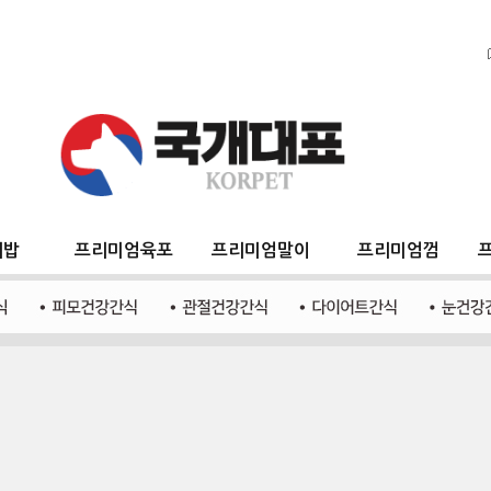
지밥
프리미엄육포
프리미엄말이
프리미엄껌