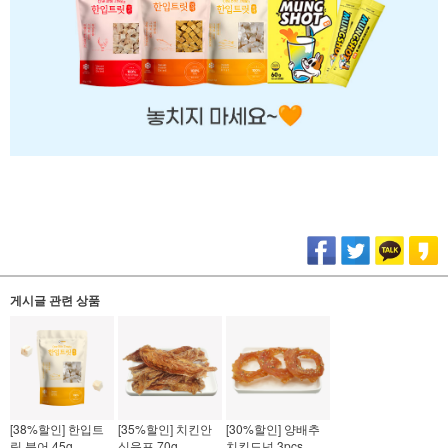
게시글 관련 상품
[30%할인] 양배추
[38%할인] 한입트
[35%할인] 치킨안
치킨도넛 3pcs
릿 북어 45g
심육포 70g