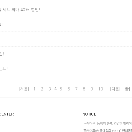
 세트 최대 40% 할인!
NT
인!
벤트!
4
[처음]
1
2
3
5
6
7
8
9
10
[다음]
[끝]
CENTER
NOTICE
[국개대표] 동행의 행복, 건강한 웰에이
[국개대표x서울대학교 GBST] 반려동