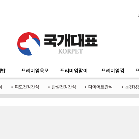
지밥
프리미엄육포
프리미엄말이
프리미엄껌