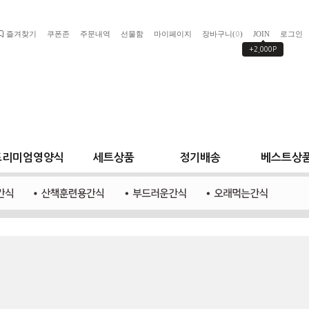
즐겨찾기
쿠폰존
주문내역
선물함
마이페이지
장바구니(
)
JOIN
로그인
0
+2,000P
프리미엄영양식
세트상품
정기배송
베스트상