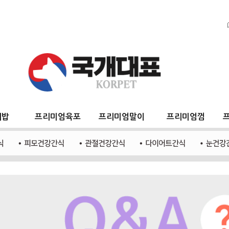
지밥
프리미엄육포
프리미엄말이
프리미엄껌