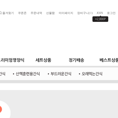
즐겨찾기
쿠폰존
주문내역
선물함
마이페이지
장바구니(
)
JOIN
로그인
0
+2,000P
프리미엄영양식
세트상품
정기배송
베스트상