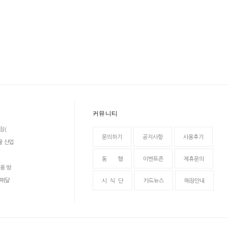
커뮤니티
징(
문의하기
공지사항
사용후기
물 산업
동 행
이벤트존
제휴문의
용 방
 매달
시 식 단
카드뉴스
매장안내