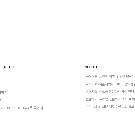
CENTER
NOTICE
[국개대표] 동행의 행복, 건강한 웰에이
[국개대표x서울대학교 GBST] 반려동
[변경사항] 적립금 이용약관 개정 안내
리방침
[선물하기] 국개템 선물하기 OPEN! 이
일
[수신 동의 혜택] SMS 수신 동의 하고
-910037-92104 (주)국개대표