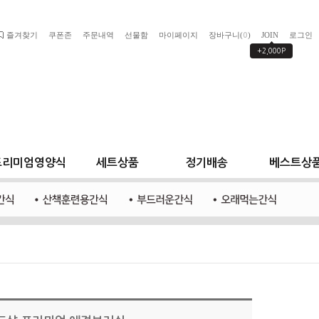
즐겨찾기
쿠폰존
주문내역
선물함
마이페이지
장바구니(
)
JOIN
로그인
0
+2,000P
프리미엄영양식
세트상품
정기배송
베스트상