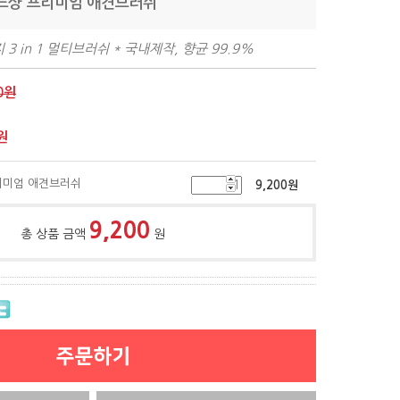
레드샹 프리미엄 애견브러쉬
3 in 1 멀티브러쉬 * 국내제작, 향균 99.9%
0원
원
프리미엄 애견브러쉬
9,200
원
9,200
총 상품 금액
원