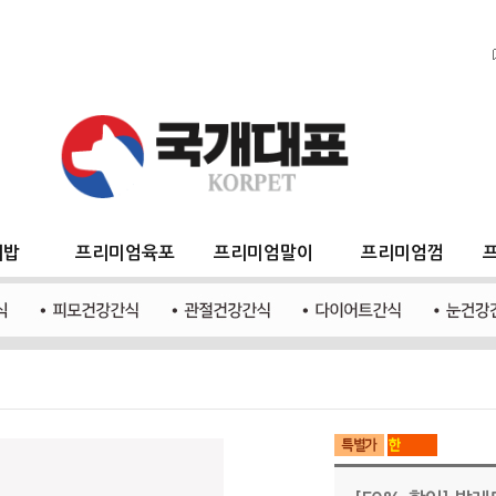
지밥
프리미엄육포
프리미엄말이
프리미엄껌