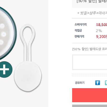
[50% 할인] 발
* 빗질+샴푸+마사지 
18,50
소비자가격
2%
적립금
9,200
판매가격
[50% 할인] 발레드샹 