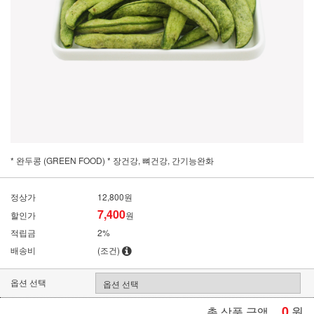
* 완두콩 (GREEN FOOD) * 장건강, 뼈건강, 간기능완화
정상가
12,800원
7,400
할인가
원
적립금
2%
배송비
(조건)
옵션 선택
0
원
총 상품 금액