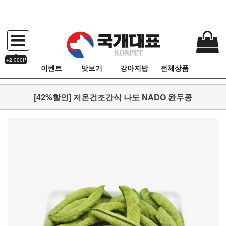
+2,000P
이벤트
맛보기
강아지밥
전체상품
[42%할인] 저온건조간식 나도 NADO 완두콩