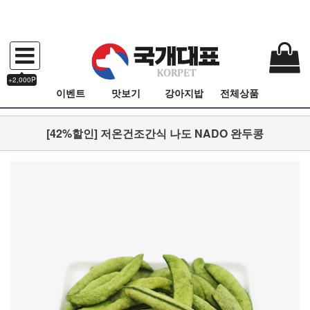
+2,000P
이벤트
맛보기
강아지밥
전체상품
[42%할인] 저온건조간식 나도 NADO 완두콩