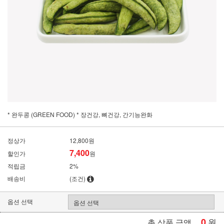
* 완두콩 (GREEN FOOD) * 장건강, 뼈건강, 간기능완화
정상가
12,800원
7,400
할인가
원
적립금
2%
배송비
(조건)
옵션 선택
0
원
총 상품 금액