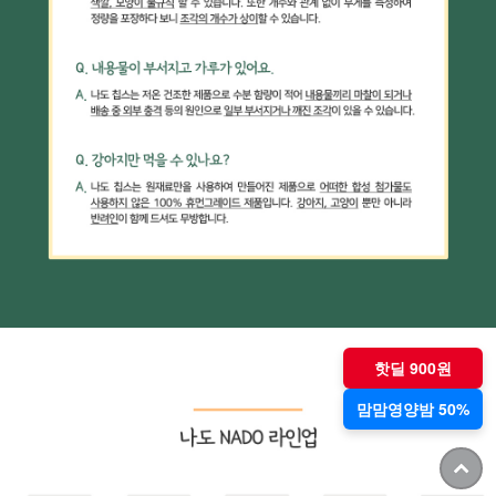
핫딜 900원
맘맘영양밤 50%