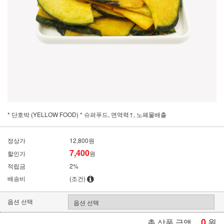
* 단호박 (YELLOW FOOD) * 슈퍼푸드, 면역력↑, 노폐물배출
정상가
12,800원
7,400
할인가
원
적립금
2%
배송비
(조건)
옵션 선택
0
원
총 상품 금액