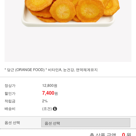
* 당근 (ORANGE FOOD) * 비타민A, 눈건강, 면역체계유지
정상가
12,800원
7,400
할인가
원
적립금
2%
배송비
(조건)
옵션 선택
0
원
총 상품 금액