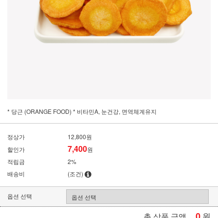
* 당근 (ORANGE FOOD) * 비타민A, 눈건강, 면역체계유지
정상가
12,800원
7,400
할인가
원
적립금
2%
배송비
(조건)
옵션 선택
0
원
총 상품 금액