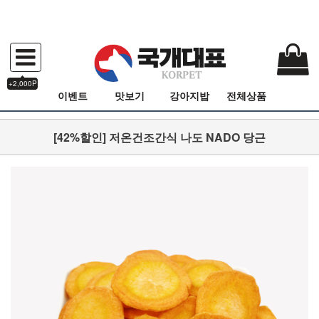
+2,000P
이벤트
맛보기
강아지밥
전체상품
[42%할인] 저온건조간식 나도 NADO 당근