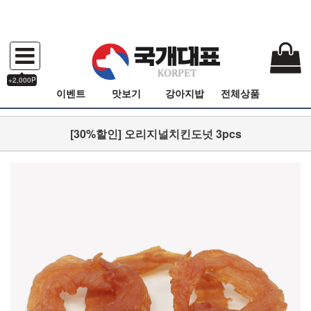
+2,000P
이벤트
맛보기
강아지밥
전체상품
[30%할인] 오리지널치킨도넛 3pcs