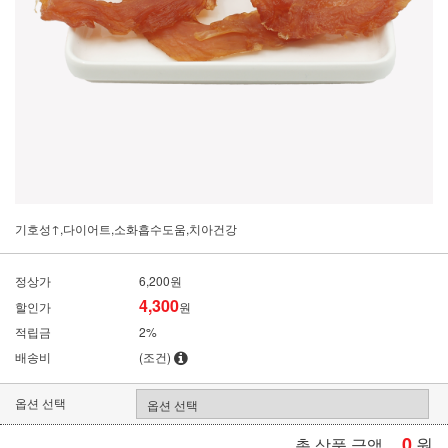
기호성↑,다이어트,소화흡수도움,치아건강
정상가
6,200원
4,300
할인가
원
적립금
2%
배송비
(조건)
옵션 선택
0
원
총 상품 금액