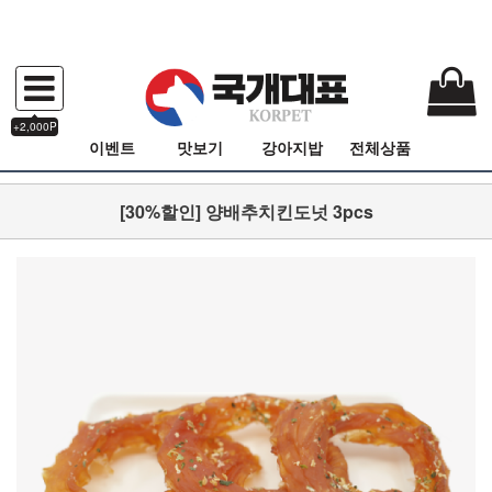
+2,000P
이벤트
맛보기
강아지밥
전체상품
[30%할인] 양배추치킨도넛 3pcs