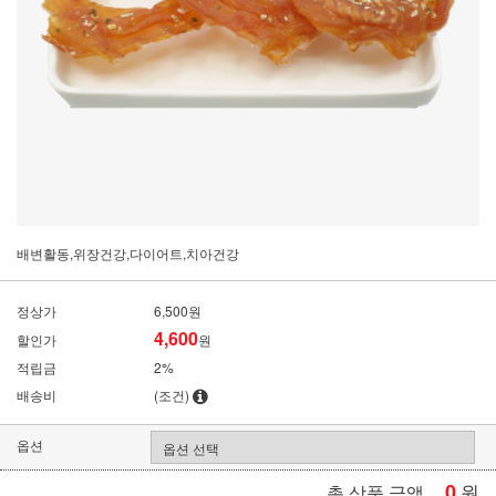
배변활동,위장건강,다이어트,치아건강
정상가
6,500원
4,600
할인가
원
적립금
2%
배송비
(조건)
옵션
0
원
총 상품 금액