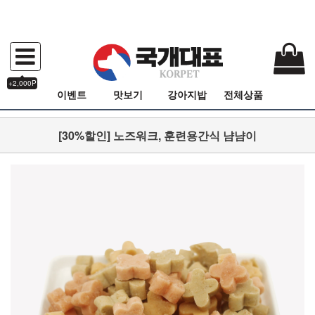
+2,000P
이벤트
맛보기
강아지밥
전체상품
[30%할인] 노즈워크, 훈련용간식 냠냠이