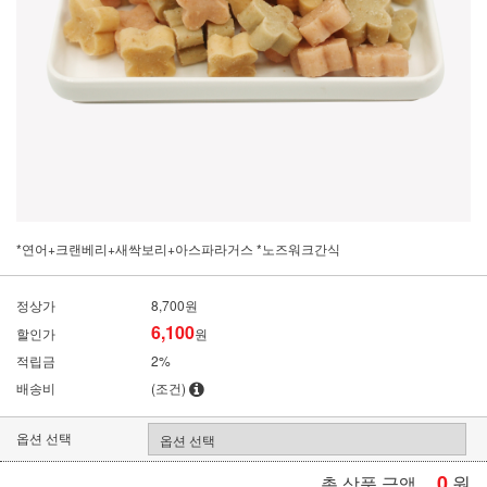
*연어+크랜베리+새싹보리+아스파라거스 *노즈워크간식
정상가
8,700원
6,100
할인가
원
적립금
2%
배송비
(조건)
옵션 선택
0
원
총 상품 금액