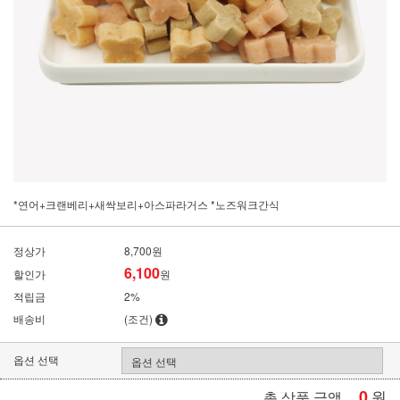
*연어+크랜베리+새싹보리+아스파라거스 *노즈워크간식
정상가
8,700원
6,100
할인가
원
적립금
2%
배송비
(조건)
옵션 선택
0
원
총 상품 금액