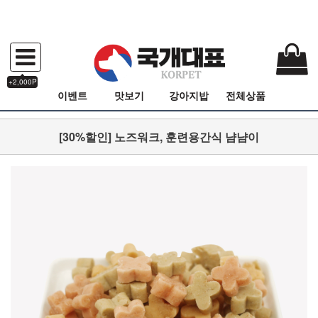
+2,000P
이벤트
맛보기
강아지밥
전체상품
[30%할인] 노즈워크, 훈련용간식 냠냠이