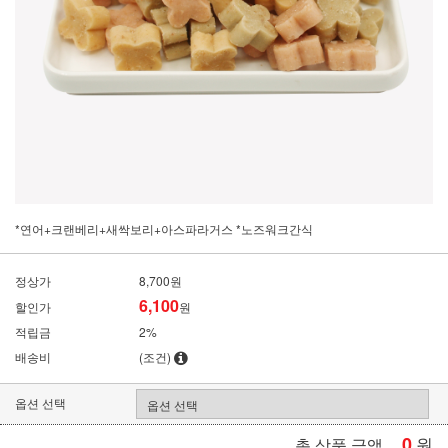
*연어+크랜베리+새싹보리+아스파라거스 *노즈워크간식
정상가
8,700원
6,100
할인가
원
적립금
2%
배송비
(조건)
옵션 선택
0
원
총 상품 금액