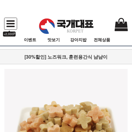
+2,000P
이벤트
맛보기
강아지밥
전체상품
[30%할인] 노즈워크, 훈련용간식 냠냠이