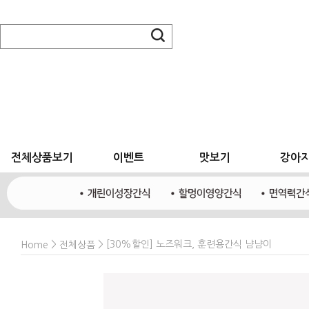
전체상품보기
이벤트
맛보기
강아
>
> [30%할인] 노즈워크, 훈련용간식 냠냠이
Home
전체상품