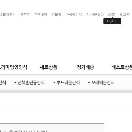
즐겨찾기
쿠폰존
주문내역
선물함
마이페이지
장바구니(
)
JOIN
로그인
0
+2,000P
프리미엄영양식
세트상품
정기배송
베스트상