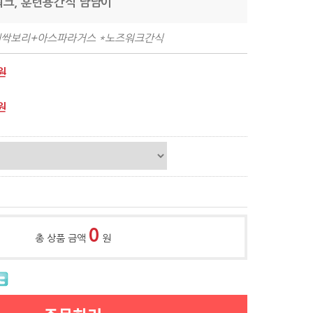
워크, 훈련용간식 냠냠이
새싹보리+아스파라거스 *노즈워크간식
원
원
0
총 상품 금액
원