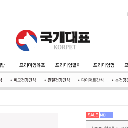
지밥
프리미엄육포
프리미엄말이
프리미엄껌