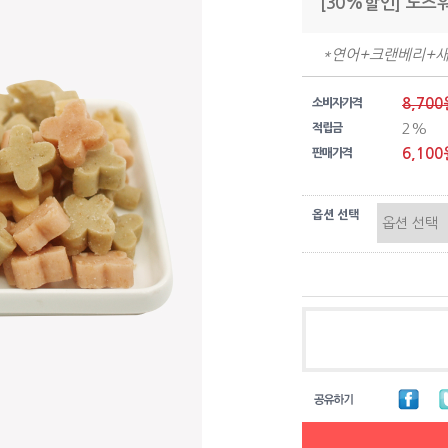
[30%할인] 노즈
*연어+크랜베리+
8,700
소비자가격
2%
적립금
6,100
판매가격
옵션 선택