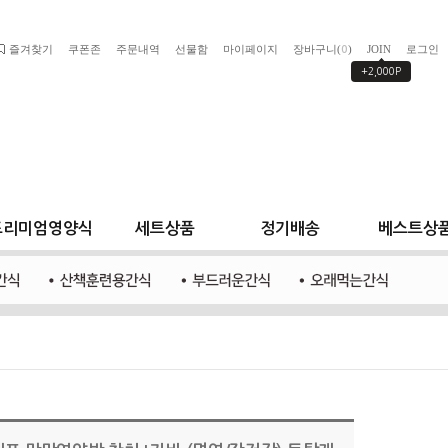
즐겨찾기
쿠폰존
주문내역
선물함
마이페이지
장바구니(
)
JOIN
로그인
0
+2,000P
프리미엄영양식
세트상품
정기배송
베스트상