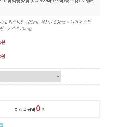
대표 맘맘영양밤 참치+가바 (면역/장건강) 토탈케
> L-카르니틴 100ml, 유산균 50mg * 뇌건강 스트
 => 가바 20mg
0원
0원
0
총 상품 금액
원