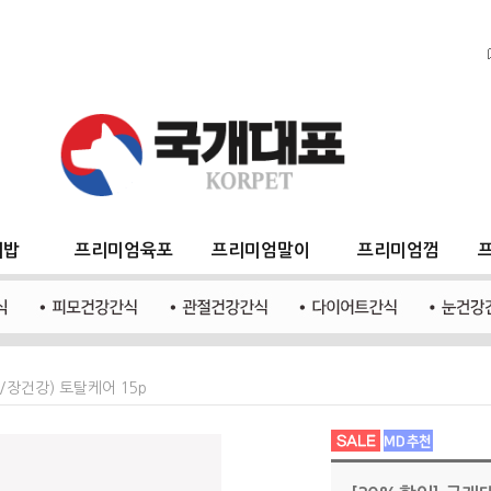
지밥
프리미엄육포
프리미엄말이
프리미엄껌
/장건강) 토탈케어 15p