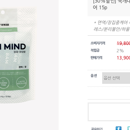
[30%할인] 국개
어 15p
* 면역/장집중케어 =
레스/분리불안/하울링
19,80
소비자가격
2%
적립금
13,90
판매가격
옵션