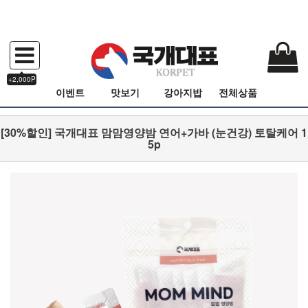
+2,000P
이벤트
맛보기
강아지밥
전체상품
[30%할인] 국개대표 맘맘영양밤 연어+가바 (눈건강) 토탈케어 1
5p