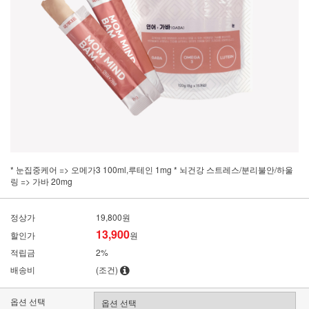
* 눈집중케어 => 오메가3 100ml,루테인 1mg * 뇌건강 스트레스/분리불안/하울
링 => 가바 20mg
정상가
19,800원
13,900
할인가
원
적립금
2%
배송비
(조건)
옵션 선택