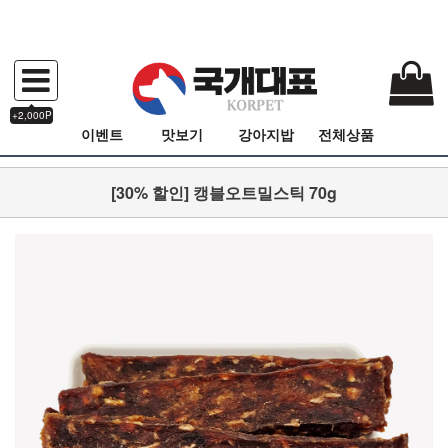
+2,000P
이벤트
맛보기
강아지밥
전체상품
[30% 할인] 캥블오트밀스틱 70g