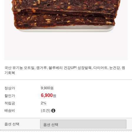
국산 유기농 오트밀, 캥거루, 블루베리 건강UP! 성장발육, 다이어트, 눈건강, 원
기회복
정상가
9,900원
6,900
할인가
원
적립금
2%
배송비
(조건)
옵션 선택