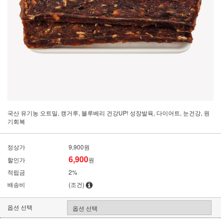
국산 유기농 오트밀, 캥거루, 블루베리 건강UP! 성장발육, 다이어트, 눈건강, 원
기회복
정상가
9,900원
6,900
할인가
원
적립금
2%
배송비
(조건)
옵션 선택