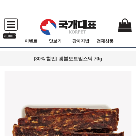
+2,000P
이벤트
맛보기
강아지밥
전체상품
[30% 할인] 캥블오트밀스틱 70g