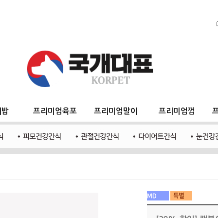
지밥
프리미엄육포
프리미엄말이
프리미엄껌