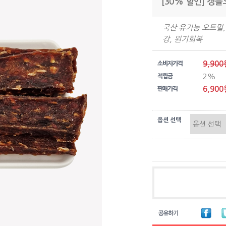
[30% 할인] 캥
국산 유기농 오트밀,
강, 원기회복
9,900
소비자가격
2%
적립금
6,900
판매가격
옵션 선택