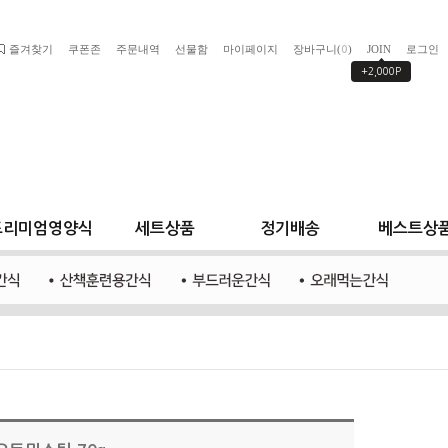
즐겨찾기
쿠폰존
주문내역
선물함
마이페이지
장바구니(
)
JOIN
로그인
0
+2,000P
프리미엄영양식
세트상품
정기배송
베스트상