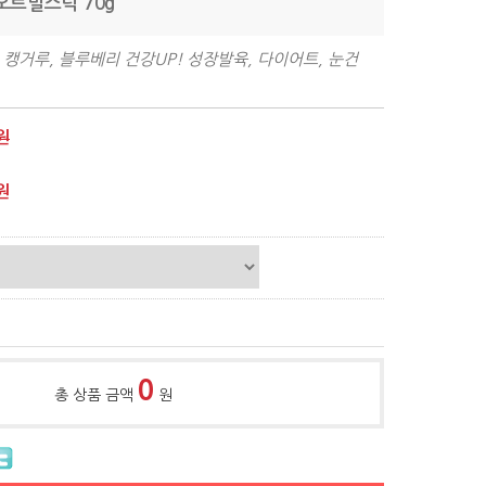
블오트밀스틱 70g
 캥거루, 블루베리 건강UP! 성장발육, 다이어트, 눈건
원
원
0
총 상품 금액
원