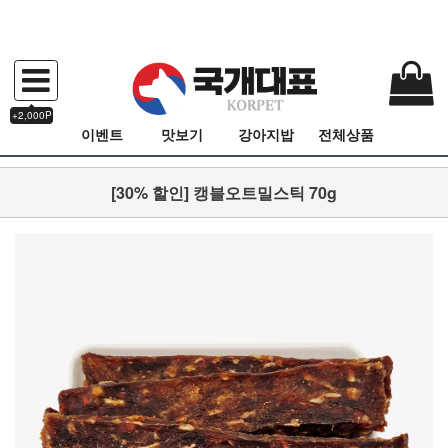
+2,000P
이벤트
맛보기
강아지밥
전체상품
[30% 할인] 캥블오트밀스틱 70g