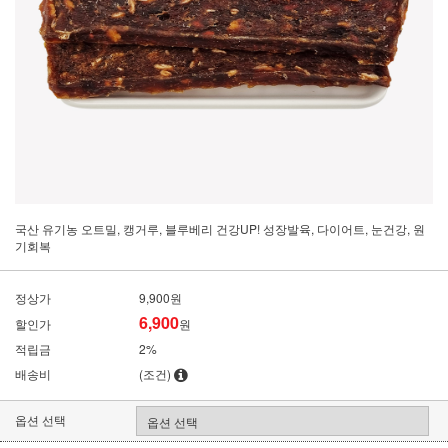
국산 유기농 오트밀, 캥거루, 블루베리 건강UP! 성장발육, 다이어트, 눈건강, 원
기회복
정상가
9,900원
6,900
할인가
원
적립금
2%
배송비
(조건)
옵션 선택