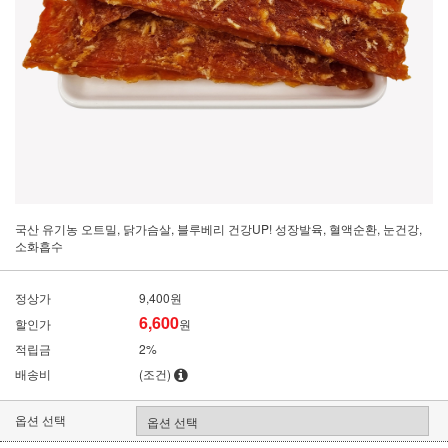
국산 유기농 오트밀, 닭가슴살, 블루베리 건강UP! 성장발육, 혈액순환, 눈건강,
소화흡수
정상가
9,400원
6,600
할인가
원
적립금
2%
배송비
(조건)
옵션 선택