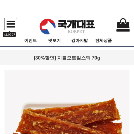
+2,000P
이벤트
맛보기
강아지밥
전체상품
[30%할인] 치블오트밀스틱 70g