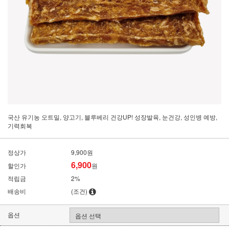
국산 유기농 오트밀, 양고기, 블루베리 건강UP! 성장발육, 눈건강, 성인병 예방,
기력회복
정상가
9,900원
6,900
할인가
원
적립금
2%
배송비
(조건)
옵션