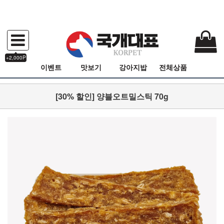
+2,000P
이벤트
맛보기
강아지밥
전체상품
[30% 할인] 양블오트밀스틱 70g